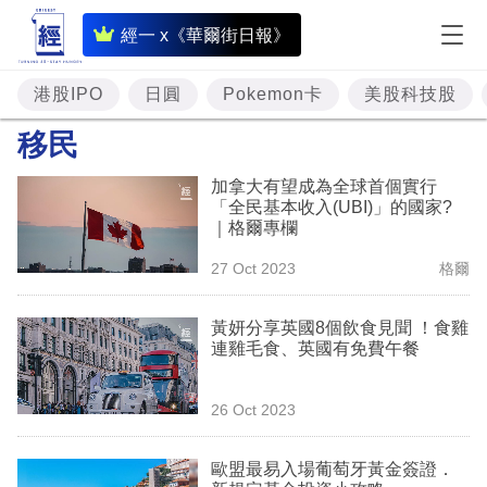
即
經一 x《華爾街日報》
時
財
港股IPO
日圓
Pokemon卡
美股科技股
經
移民
專
加拿大有望成為全球首個實行
題
「全民基本收入(UBI)」的國家?
｜格爾專欄
投
27 Oct 2023
格爾
資
樓
黃妍分享英國8個飲食見聞 ！食雞
連雞毛食、英國有免費午餐
市
理
26 Oct 2023
財
歐盟最易入場葡萄牙黃金簽證．
商