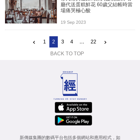
廳代送蛋糕鮮花 60歲父結帳時當
場痛哭極心酸
19 Sep 2023
1
2
3
4
…
22
BACK TO TOP
新傳媒集團的數碼平台包括多個網站和應用程式，如