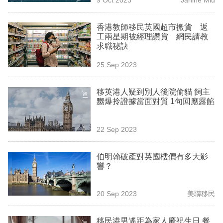
專
區
香港教師移民英國超市搬貨 返
工兩星期被經理讚賞 網民請教
求職秘訣
25 Sep 2023
移英港人疑到別人後院偷貓 飼主
嬲爆拎證據當面對質 1句回應露餡
22 Sep 2023
伯明翰破產對英國樓價有多大影
響？
20 Sep 2023
美聯移民
移民港男遙距為家人慶祝生日 餐