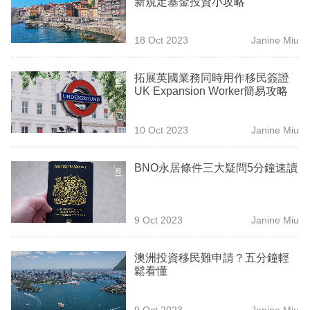
新規定基金投資小攻略
業
科
18 Oct 2023
Janine Miu
技
拓展英國業務同時用作移民簽證
職
UK Expansion Worker簡易攻略
場
10 Oct 2023
Janine Miu
生
活
BNO永居條件三大疑問5分鐘速讀
時
事
9 Oct 2023
Janine Miu
專
欄
澳洲投資移民難申請？五分鐘輕
鬆看懂
訂
閱
9 Oct 2023
Janine Miu