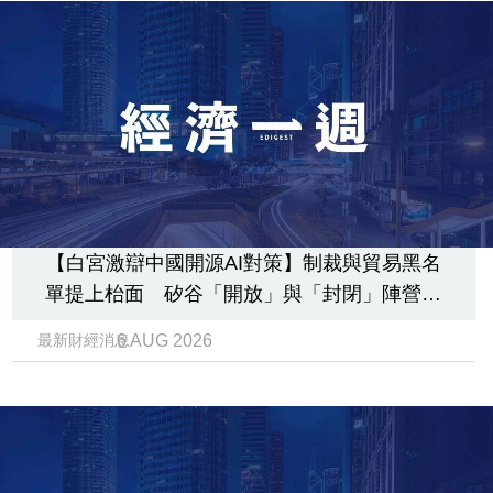
專
區
【白宮激辯中國開源AI對策】制裁與貿易黑名
單提上枱面 矽谷「開放」與「封閉」陣營分
裂 9 月中美元首會前哨戰
6 AUG 2026
最新財經消息