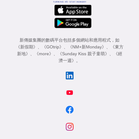
新傳媒集團的數碼平台包括多個網站和應用程式，如
《新假期》
、
《GOtrip》
、
《NM+新Monday》
、
《東方
新地》
、
《more》
、
《Sunday Kiss 親子童萌》
、
《經
濟一週》
。