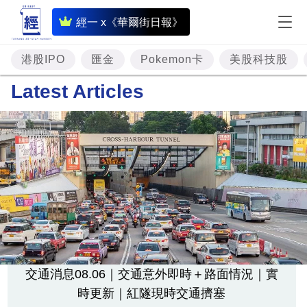
即
經一 x《華爾街日報》
時
財
港股IPO
匯金
Pokemon卡
美股科技股
經
Latest Articles
專
題
投
資
樓
市
理
財
交通消息08.06｜交通意外即時＋路面情況｜實
時更新｜紅隧現時交通擠塞
商