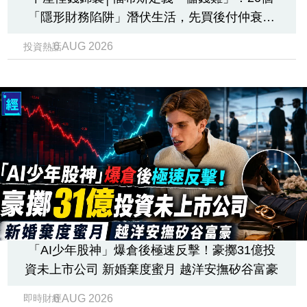
「隱形財務陷阱」潛伏生活，先買後付仲衰過
借錢？
6 AUG 2026
投資熱話
「AI少年股神」爆倉後極速反擊！豪擲31億投
資未上市公司 新婚棄度蜜月 越洋安撫矽谷富豪
6 AUG 2026
即時財經