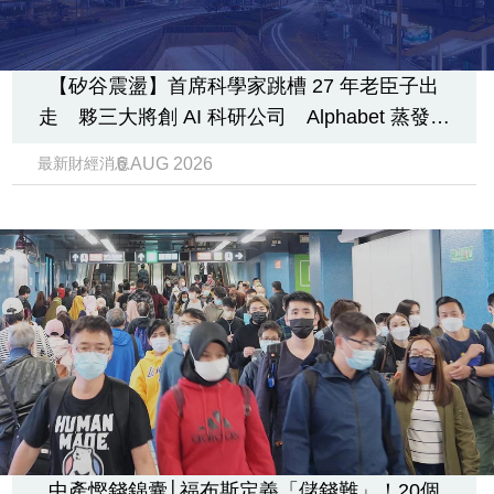
【矽谷震盪】首席科學家跳槽 27 年老臣子出
走 夥三大將創 AI 科研公司 Alphabet 蒸發逾
千億美元
6 AUG 2026
最新財經消息
中產慳錢錦囊│福布斯定義「儲錢難」！20個