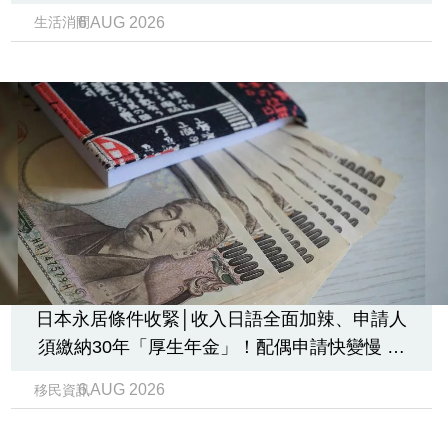
業
6 AUG 2026
生活消閒
科
技
職
場
生
活
時
事
日本永居條件收緊│收入日語全面加辣、申請人
專
須繳納30年「厚生年金」！配偶申請快變慢 趕
欄
絕境外土豪課金移居
6 AUG 2026
移民資訊
訂
閱