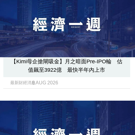
【Kimi母企搶閘吸金】月之暗面Pre-IPO輪 估
值飆至3922億 最快半年內上市
6 AUG 2026
最新財經消息