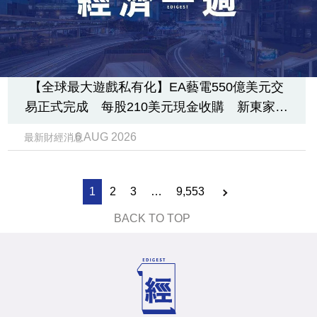
【全球最大遊戲私有化】EA藝電550億美元交
易正式完成 每股210美元現金收購 新東家揹
200億美元債
6 AUG 2026
最新財經消息
1
2
3
…
9,553
BACK TO TOP