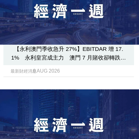
【永利澳門季收急升 27%】EBITDAR 增 17.
1% 永利皇宮成主力 澳門 7 月賭收卻轉跌
復甦幾時見真章？
6 AUG 2026
最新財經消息