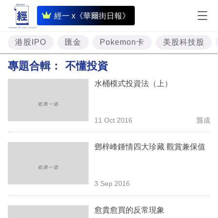
即
經一 x《華爾街日報》
時
財
港股IPO
匯金
Pokemon卡
美股科技股
經
專題合輯：
不懂投資
專
水桶模式投資法（上）
題
投
11 Oct 2016
龔成
資
樓
鄧梓峰鍾情四大珍藏 觀賞兼保值
市
理
3 Sep 2016
財
愈貴愈買的反常現象
商