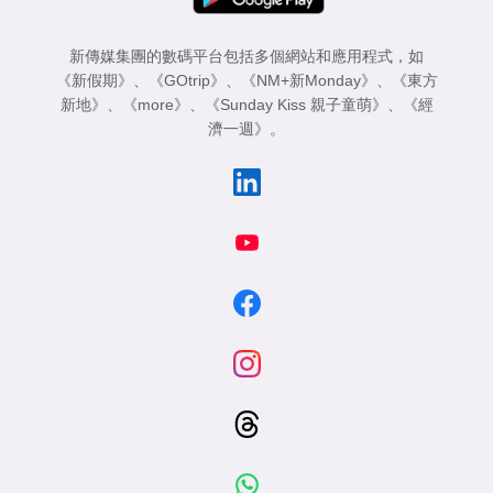
新傳媒集團的數碼平台包括多個網站和應用程式，如
《新假期》
、
《GOtrip》
、
《NM+新Monday》
、
《東方
新地》
、
《more》
、
《Sunday Kiss 親子童萌》
、
《經
濟一週》
。