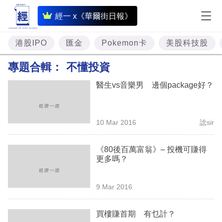
即
經一 x《華爾街日報》
時
財
港股IPO
匯金
Pokemon卡
美股科技股
經
專題合輯：
不懂投資
專
醫生vs音樂男 邊個package好？
題
投
10 Mar 2016
諗sir
資
樓
《80後百萬富翁》– 投機可賺得
更多嗎？
市
理
9 Mar 2016
財
買樓賺首期 有乜計？
商