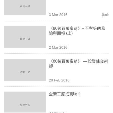
業
科
3 Mar 2016
諗sir
技
《80後百萬富翁》– 不對等的風
職
險與回報 (上)
場
2 Mar 2016
生
活
《80後百萬富翁》 — 投資鍊金術
師
時
事
28 Feb 2016
專
欄
全新工廈抵買嗎？
訂
閱
3 Oct 2015