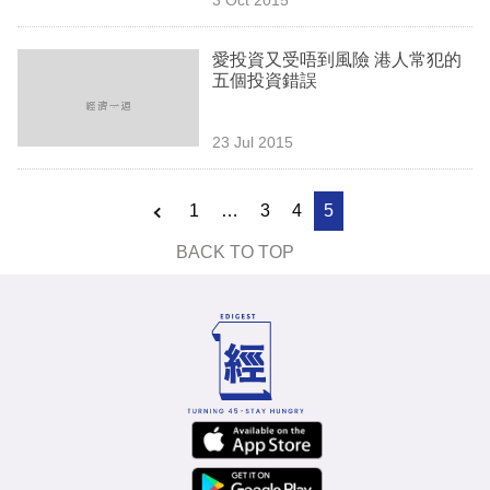
專
區
愛投資又受唔到風險 港人常犯的
五個投資錯誤
23 Jul 2015
1
…
3
4
5
BACK TO TOP