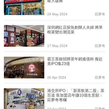
級大版圖
業
科
24 May 2024
莊夢奇
技
深圳網紅店探魚創辦人夫婦 將草
職
根菜變出潮流菜
場
17 May 2024
莊夢奇
生
活
霸王茶姬招牌茶年銷逾億杯 擬赴
美IPO集23億
時
事
26 Apr 2024
莊夢奇
專
欄
港交所IPO︳「新茶飲第二股」茶
百道 靠加盟店年賺10億生意額︳
訂
莊夢奇專欄
閱
12 Apr 2024
莊夢奇