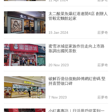
專
區
太二酸菜魚爆紅港連開4店 創辦人
管毅宏麵館起家
15 Jan 2024
莊夢奇
蜜雪冰城從家族作坊走向上市路
靠調出國民茶飲
20 Nov 2023
莊夢奇
破解百億估值鮑師傅網紅密碼 堅
持直營做口碑
7 Nov 2023
莊夢奇
小紅書專訪｜日活用戶從零到一