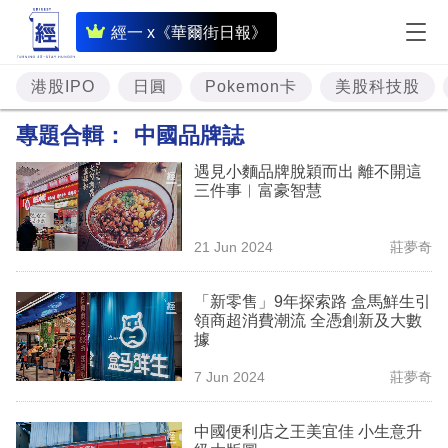
即
經一 x《華爾街日報》
時
財
港股IPO
日圓
Pokemon卡
美股科技股
經
專題合輯：
中國品牌誌
專
遇見小麵品牌脫穎而出 離不開這
題
三件事︳富豪智慧
投
21 Jun 2024
莊夢奇
資
樓
「新零售」9年探索路 盒馬鮮生引
領商超消費潮流 全憑創新及大數
市
據
理
7 Jun 2024
莊夢奇
財
中國便利店之王美宜佳 小生意升
商