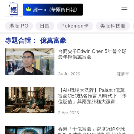
即
經一 x《華爾街日報》
時
財
港股IPO
日圓
Pokemon卡
美股科技股
經
專題合輯：
億萬富豪
專
台裔尖子Edwin Chen 5年晉全球
題
最年輕億萬富豪
投
24 Jul 2026
莊夢奇
資
樓
【AI+職場大洗牌】Palantir億萬
富豪CEO點名預言 AI時代下「學
市
位貶值」與兩類終極大贏家
理
2 Apr 2026
財
香港「十億富豪」密度冠絕全球
商