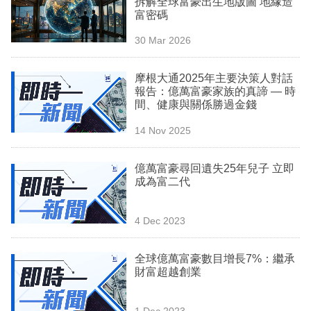
拆解全球富豪出生地版圖 地緣造
業
富密碼
科
30 Mar 2026
技
摩根大通2025年主要決策人對話
職
報告：億萬富豪家族的真諦 — 時
間、健康與關係勝過金錢
場
14 Nov 2025
生
活
億萬富豪尋回遺失25年兒子 立即
成為富二代
時
事
4 Dec 2023
專
欄
全球億萬富豪數目增長7%：繼承
財富超越創業
訂
閱
1 Dec 2023