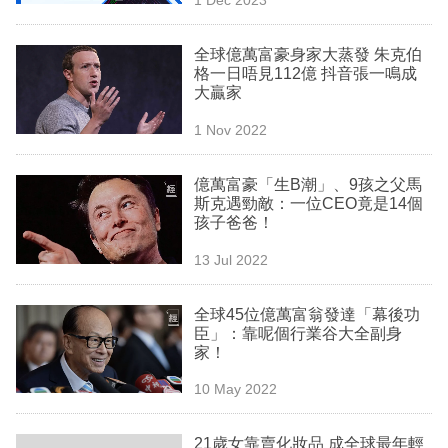
專
區
全球億萬富豪身家大蒸發 朱克伯
格一日唔見112億 抖音張一鳴成
大贏家
1 Nov 2022
億萬富豪「生B潮」、9孩之父馬
斯克遇勁敵：一位CEO竟是14個
孩子爸爸！
13 Jul 2022
全球45位億萬富翁發達「幕後功
臣」：靠呢個行業谷大全副身
家！
10 May 2022
21歲女靠賣化妝品 成全球最年輕