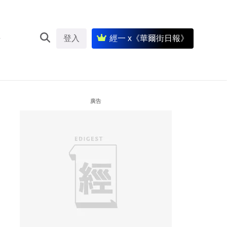
登入
經一 x《華爾街日報》
廣告