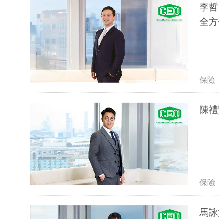
李哲
全方
保險
陳禮
保險
馬詠