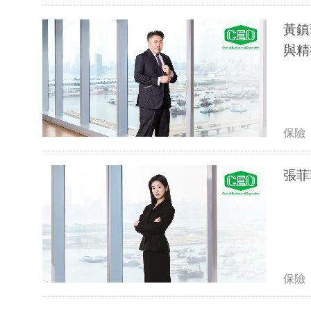
黃鎮
與精
保險
張菲
保險