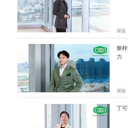
保險
黎梓
力
保險