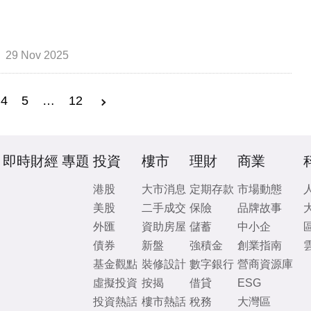
29 Nov 2025
4
5
…
12
即時財經
專題
投資
樓市
理財
商業
港股
大市消息
定期存款
市場動態
美股
二手成交
保險
品牌故事
外匯
資助房屋
儲蓄
中小企
債券
新盤
強積金
創業指南
基金觀點
裝修設計
數字銀行
營商資源庫
虛擬投資
按揭
借貸
ESG
投資熱話
樓市熱話
稅務
大灣區