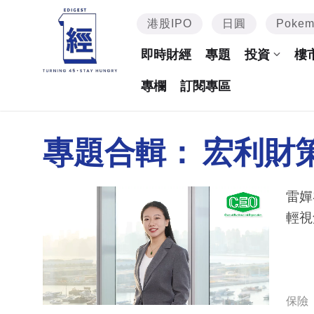
港股IPO
日圓
Poke
即時財經
專題
投資
樓
專欄
訂閱專區
專題合輯：
宏利財
雷嬋
輕視
保險