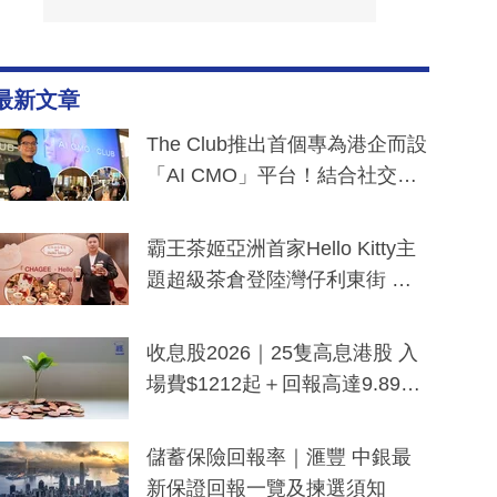
最新文章
The Club推出首個專為港企而設
「AI CMO」平台！結合社交聆
聽與廣東話大模型 助中小企數
分鐘生成「貼地」宣傳短片
霸王茶姬亞洲首家Hello Kitty主
題超級茶倉登陸灣仔利東街 推
出首創「伯爵紅茶色」Hello Kitt
y及香港限定特調系列
收息股2026｜25隻高息港股 入
場費$1212起＋回報高達9.89
厘！持續更新
儲蓄保險回報率｜滙豐 中銀最
新保證回報一覽及揀選須知