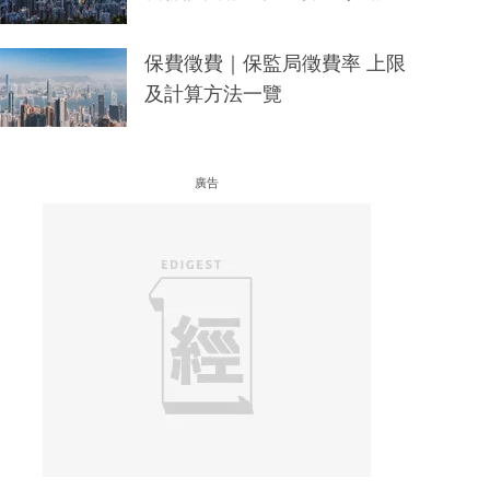
保費徵費｜保監局徵費率 上限
及計算方法一覽
廣告