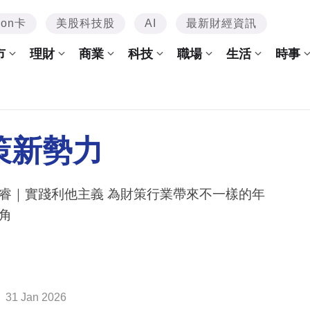
mon卡
美股科技股
AI
最新財經資訊
市
理財
商業
科技
職場
生活
時事
策新勢力
睿｜實踐利他主義 為財策行業帶來不一樣的年
角
31 Jan 2026