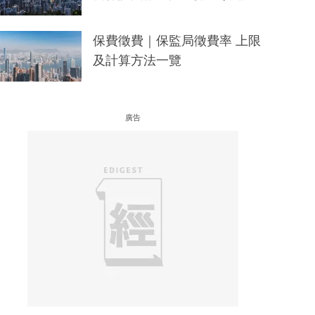
保費徵費｜保監局徵費率 上限
及計算方法一覽
廣告