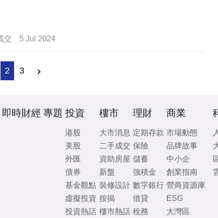
成交
5 Jul 2024
2
3
即時財經
專題
投資
樓市
理財
商業
港股
大市消息
定期存款
市場動態
美股
二手成交
保險
品牌故事
外匯
資助房屋
儲蓄
中小企
債券
新盤
強積金
創業指南
基金觀點
裝修設計
數字銀行
營商資源庫
虛擬投資
按揭
借貸
ESG
投資熱話
樓市熱話
稅務
大灣區