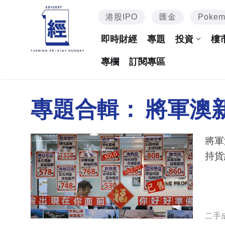
港股IPO
匯金
Poke
即時財經
專題
投資
樓
專欄
訂閱專區
專題合輯：
將軍澳
將軍澳公屋
持貨
二手