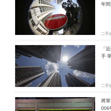
年間
二手
「近
手 
二手
將軍
00