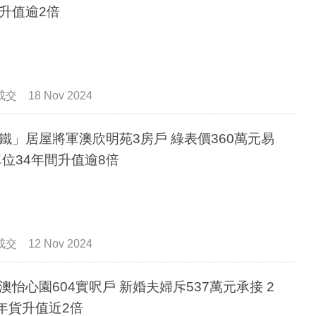
升值逾2倍
成交
18 Nov 2024
鐵」居屋將軍澳欣明苑3房戶 綠表價360萬元易
單位34年間升值逾8倍
成交
12 Nov 2024
澳怡心園604實呎戶 新婚夫婦斥537萬元承接 2
6年貨升值近2倍