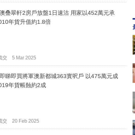
澳叠翠軒2房戶放盤1日速沽 用家以452萬元承
2010年貨升值約1.8倍
成交
5 Mar 2025
即睇即買將軍澳新都城363實呎戶 以475萬元成
 2019年貨帳蝕約2成
成交
20 Feb 2025