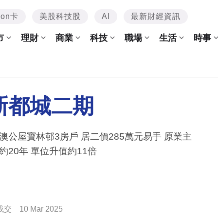
mon卡
美股科技股
AI
最新財經資訊
市
理財
商業
科技
職場
生活
時事
新都城二期
寶林邨3房戶 居二價285萬元易手 原業主
約20年 單位升值約11倍
成交
10 Mar 2025