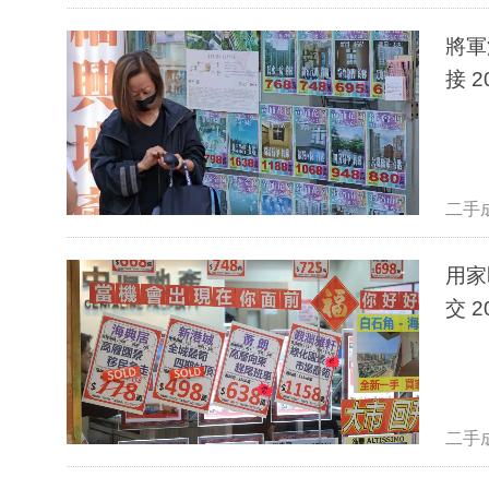
將軍
接 
二手
用家
交
二手