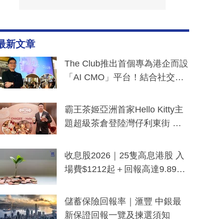
最新文章
The Club推出首個專為港企而設
「AI CMO」平台！結合社交聆
聽與廣東話大模型 助中小企數
分鐘生成「貼地」宣傳短片
霸王茶姬亞洲首家Hello Kitty主
題超級茶倉登陸灣仔利東街 推
出首創「伯爵紅茶色」Hello Kitt
y及香港限定特調系列
收息股2026｜25隻高息港股 入
場費$1212起＋回報高達9.89
厘！持續更新
儲蓄保險回報率｜滙豐 中銀最
新保證回報一覽及揀選須知