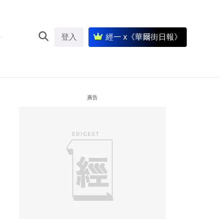
登入
經一 x《華爾街日報》
廣告