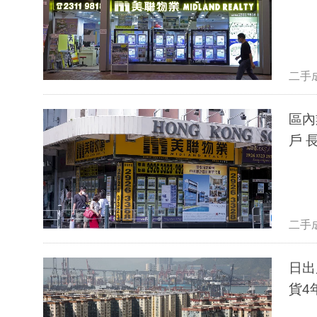
二手
區內
戶 
二手
日出
貨4