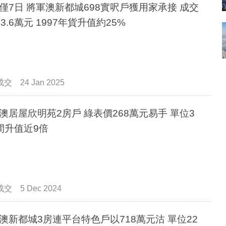
僅7日 將軍澳新都城698實呎戶獲用家承接 成交
83.6萬元 1997年貨升值約25%
成交
24 Jan 2025
澳居屋欣明苑2房戶 綠表價268萬元易手 單位3
間升值近9倍
成交
5 Dec 2024
澳新都城3房連平台特色戶以718萬元沽 單位22