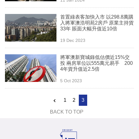
專
區
首置綠表客加快入市 以298.8萬購
入將軍澳浩明苑2房戶 原業主持貨
33年 賬面大幅升值近10倍
19 Dec 2023
將軍澳新寶城錄低估價近15%交
投 兩房單位以555萬元易手 200
4年貨升值近2.5倍
5 Oct 2023
1
2
3
BACK TO TOP