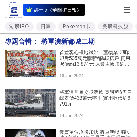
即
經一 x《華爾街日報》
時
財
港股IPO
日圓
Pokemon卡
美股科技股
經
專題合輯：
將軍澳新都城二期
專
首置客心儀地鐵站上蓋物業 即睇
題
即斥505萬元購新都城2房戶 實用
呎價約13,874元 原業主帳賺約37
投
萬元離場
16 Jun 2024
資
樓
將軍澳居屋交投活躍 英明苑3房戶
綠表價438萬元轉手 實用呎價約6,
市
791元
理
14 Jun 2024
財
優質單位承接加快 將軍澳峻瀅靚
商