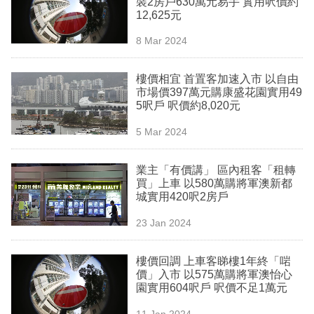
裝2房戶630萬元易手 實用呎價約
業
12,625元
科
8 Mar 2024
技
樓價相宜 首置客加速入市 以自由
職
市場價397萬元購康盛花園實用49
5呎戶 呎價約8,020元
場
5 Mar 2024
生
活
業主「有價講」 區內租客「租轉
買」上車 以580萬購將軍澳新都
時
城實用420呎2房戶
事
23 Jan 2024
專
欄
樓價回調 上車客睇樓1年終「啱
價」入市 以575萬購將軍澳怡心
訂
園實用604呎戶 呎價不足1萬元
閱
11 Jan 2024