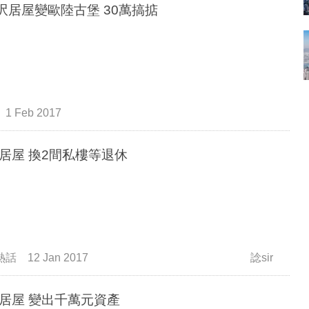
0呎居屋變歐陸古堡 30萬搞掂
1 Feb 2017
居屋 換2間私樓等退休
熱話
12 Jan 2017
諗sir
居屋 變出千萬元資產