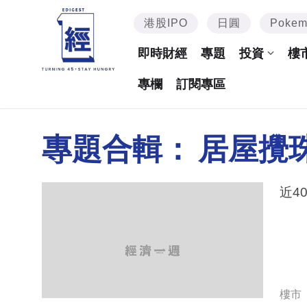
港股IPO
日圓
Poke
即時財經
專題
投資
樓
專欄
訂閱專區
專題合輯：
居屋攪
近4
樓市