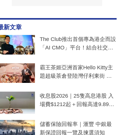
最新文章
The Club推出首個專為港企而設
「AI CMO」平台！結合社交聆
聽與廣東話大模型 助中小企數
分鐘生成「貼地」宣傳短片
霸王茶姬亞洲首家Hello Kitty主
題超級茶倉登陸灣仔利東街 推
出首創「伯爵紅茶色」Hello Kitt
y及香港限定特調系列
收息股2026｜25隻高息港股 入
場費$1212起＋回報高達9.89
厘！持續更新
儲蓄保險回報率｜滙豐 中銀最
新保證回報一覽及揀選須知