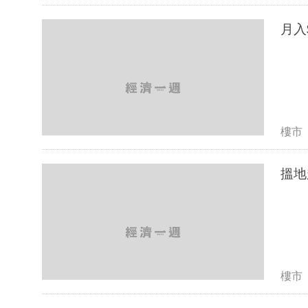
月入
樓市
搵地
樓市