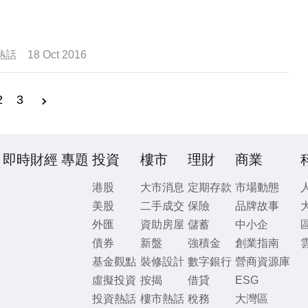
熱話
18 Oct 2016
2
3
即時財經
專題
投資
樓市
理財
商業
港股
大市消息
定期存款
市場動態
美股
二手成交
保險
品牌故事
外匯
資助房屋
儲蓄
中小企
債券
新盤
強積金
創業指南
基金觀點
裝修設計
數字銀行
營商資源庫
虛擬投資
按揭
借貸
ESG
投資熱話
樓市熱話
稅務
大灣區