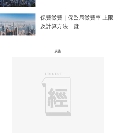
保費徵費｜保監局徵費率 上限
及計算方法一覽
廣告