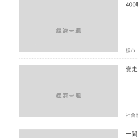
40
樓市
賣走
社會
一間