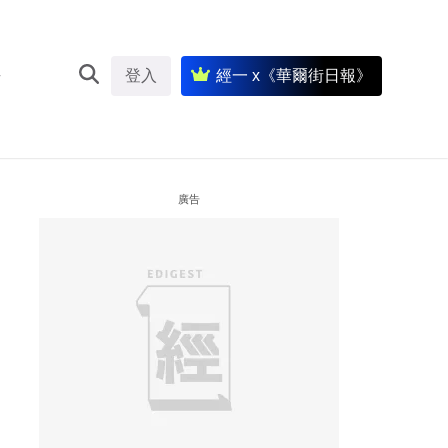
登入
經一 x《華爾街日報》
廣告