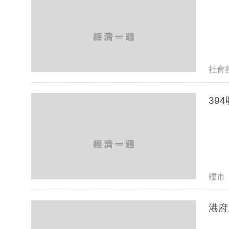
社會
39
樓市