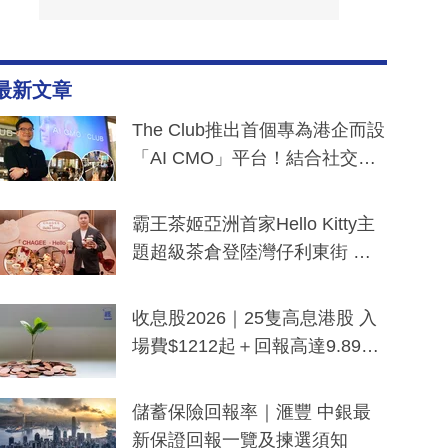
最新文章
The Club推出首個專為港企而設
「AI CMO」平台！結合社交聆
聽與廣東話大模型 助中小企數
分鐘生成「貼地」宣傳短片
霸王茶姬亞洲首家Hello Kitty主
題超級茶倉登陸灣仔利東街 推
出首創「伯爵紅茶色」Hello Kitt
y及香港限定特調系列
收息股2026｜25隻高息港股 入
場費$1212起＋回報高達9.89
厘！持續更新
儲蓄保險回報率｜滙豐 中銀最
新保證回報一覽及揀選須知