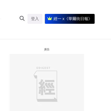
登入
經一 x《華爾街日報》
廣告