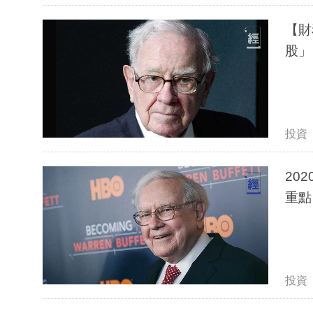
【財
股」
投資
20
重點
投資