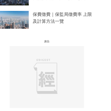
保費徵費｜保監局徵費率 上限
及計算方法一覽
廣告