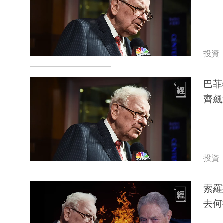
投資
巴菲
齊飆
投資
索羅
去何