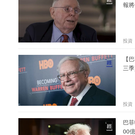
報將
投資
【巴
三季
投資
巴菲
00