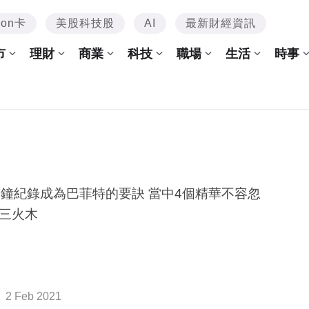
mon卡
美股科技股
AI
最新財經資訊
市
理財
商業
科技
職場
生活
時事
分鐘紀錄成為巴菲特的要訣 當中4個精華不容忽
三火木
2 Feb 2021