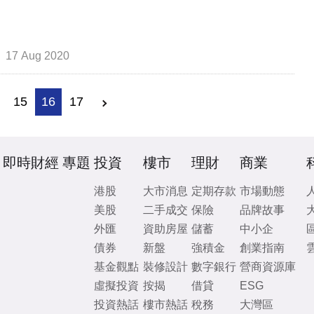
17 Aug 2020
15
16
17
即時財經
專題
投資
樓市
理財
商業
港股
大市消息
定期存款
市場動態
美股
二手成交
保險
品牌故事
外匯
資助房屋
儲蓄
中小企
債券
新盤
強積金
創業指南
基金觀點
裝修設計
數字銀行
營商資源庫
虛擬投資
按揭
借貸
ESG
投資熱話
樓市熱話
稅務
大灣區