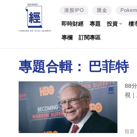
港股IPO
匯金
Poke
即時財經
專題
投資
樓
專欄
訂閱專區
專題合輯：
巴菲特
88
視｜
投資