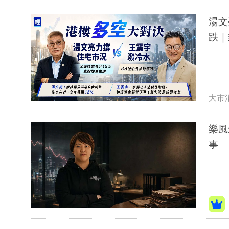
湯文
跌｜
大市
樂風
事