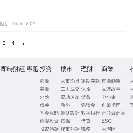
熱話
16 Jul 2025
3
4
即時財經
專題
投資
樓市
理財
商業
港股
大市消息
定期存款
市場動態
美股
二手成交
保險
品牌故事
外匯
資助房屋
儲蓄
中小企
債券
新盤
強積金
創業指南
基金觀點
裝修設計
數字銀行
營商資源庫
虛擬投資
按揭
借貸
ESG
投資熱話
樓市熱話
稅務
大灣區