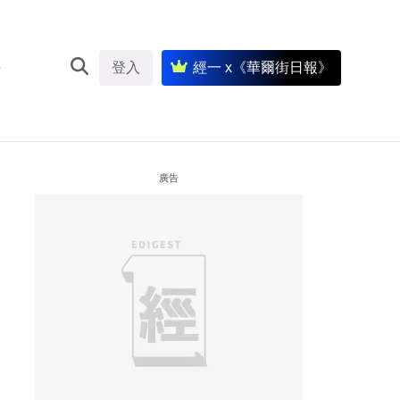
登入
經一 x《華爾街日報》
廣告