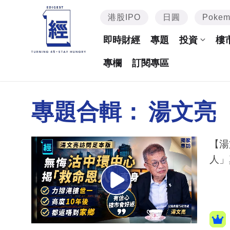
港股IPO
日圓
Poke
即時財經
專題
投資
樓
專欄
訂閱專區
專題合輯：
湯文亮
【湯
人」