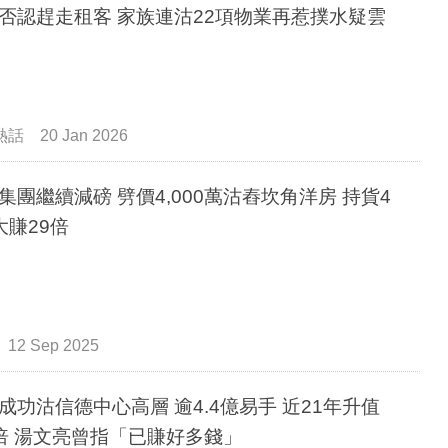
否認趕走租客 家族連沽22項物業再惹撲水疑雲
熱話
20 Jan 2026
集團繼續減磅 劈價4,000萬沽舂坎角洋房 持貨4
大賺29倍
12 Sep 2025
成功沽信德中心高層 逾4.4億易手 近21年升值
倍 湯文亮曾指「已賺好多錢」