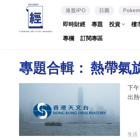
港股IPO
日圓
Poke
即時財經
專題
投資
樓
專欄
訂閱專區
專題合輯：
熱帶氣
下午
出熱
生活