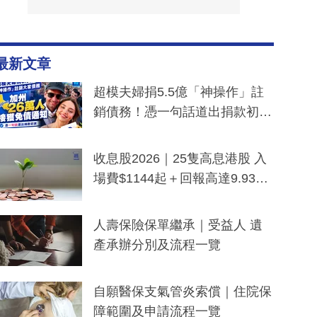
最新文章
超模夫婦捐5.5億「神操作」註
銷債務！憑一句話道出捐款初
衷：加州26萬人接獲免債通知、
一度被誤當詐騙手段
收息股2026｜25隻高息港股 入
場費$1144起＋回報高達9.93
厘！持續更新
人壽保險保單繼承｜受益人 遺
產承辦分別及流程一覽
自願醫保支氣管炎索償｜住院保
障範圍及申請流程一覽