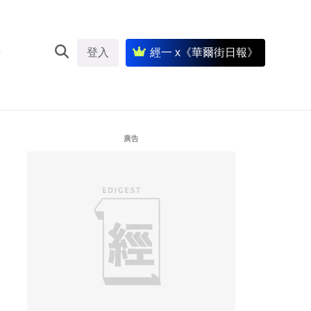
登入
經一 x《華爾街日報》
廣告