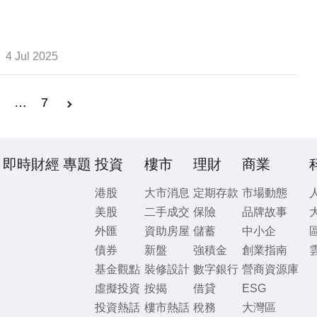
4 Jul 2025
3
…
7
即時財經
專題
投資
樓市
理財
商業
港股
大市消息
定期存款
市場動態
美股
二手成交
保險
品牌故事
外匯
資助房屋
儲蓄
中小企
債券
新盤
強積金
創業指南
基金觀點
裝修設計
數字銀行
營商資源庫
虛擬投資
按揭
借貸
ESG
投資熱話
樓市熱話
稅務
大灣區