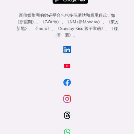
新傳媒集團的數碼平台包括多個網站和應用程式，如
《新假期》
、
《GOtrip》
、
《NM+新Monday》
、
《東方
新地》
、
《more》
、
《Sunday Kiss 親子童萌》
、
《經
濟一週》
。