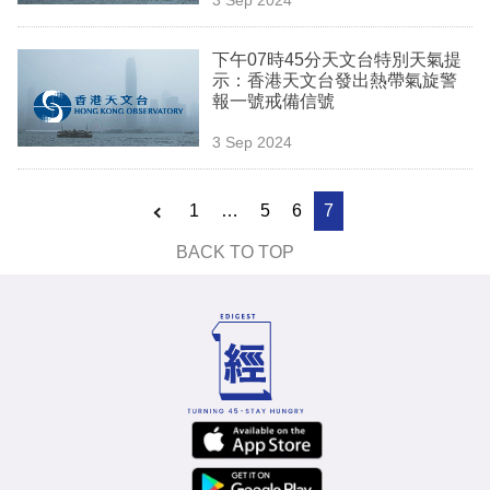
專
區
下午07時45分天文台特別天氣提
示：香港天文台發出熱帶氣旋警
報一號戒備信號
3 Sep 2024
1
…
5
6
7
BACK TO TOP