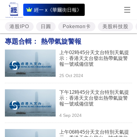
即
經一 x《華爾街日報》
時
財
港股IPO
日圓
Pokemon卡
美股科技股
經
專題合輯：
熱帶氣旋警報
專
上午02時45分天文台特別天氣提
題
示：香港天文台發出熱帶氣旋警
報一號戒備信號
投
25 Oct 2024
資
樓
下午12時45分天文台特別天氣提
示：香港天文台發出熱帶氣旋警
市
報一號戒備信號
理
4 Sep 2024
財
上午06時45分天文台特別天氣提
商