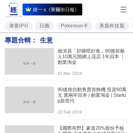
即
經一 x《華爾街日報》
時
財
港股IPO
日圓
Pokemon卡
美股科技股
經
專題合輯：
生意
專
做演員「好睇唔好食」80後前藝
題
人10萬元開網上花店 1年回本 ｜
創業淘金
投
21 Mar 2019
資
樓
90後推自動售賣首飾機 投資60萬
元 冀兩年回本 | 創業淘金 | Startu
市
p新世代
理
22 Feb 2019
財
【國際視野】豪派20%股份予核
商