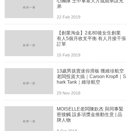
心團隊 王中軍靠大方成就華誼兄
業
弟
科
22 Feb 2019
技
【創業淘金】2名80後女生創業
職
有人5個月收支平衡 有人月接千張
訂單
場
15 Feb 2019
生
活
13歲男孩賣迷你滑板 獲維珍航空
老闆投資大搞｜Carson Kropfl｜S
時
hark Tank｜維珍航空
事
29 Nov 2018
專
欄
MOISELLE老闆陳欽杰 與同事緊
密接觸 設多項獎金推動生意 | 品
訂
牌人物
閱
8 Oct 2018