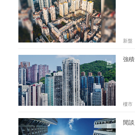
新盤
強積
樓市
閒談