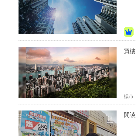
買樓
樓市
閒談