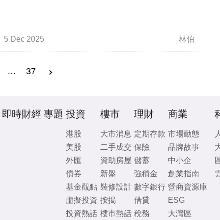
5 Dec 2025
林伯
…
37
即時財經
專題
投資
樓市
理財
商業
港股
大市消息
定期存款
市場動態
美股
二手成交
保險
品牌故事
外匯
資助房屋
儲蓄
中小企
債券
新盤
強積金
創業指南
基金觀點
裝修設計
數字銀行
營商資源庫
虛擬投資
按揭
借貸
ESG
投資熱話
樓市熱話
稅務
大灣區