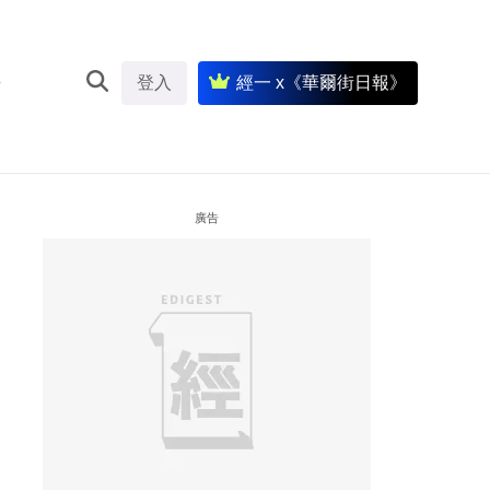
登入
經一 x《華爾街日報》
廣告