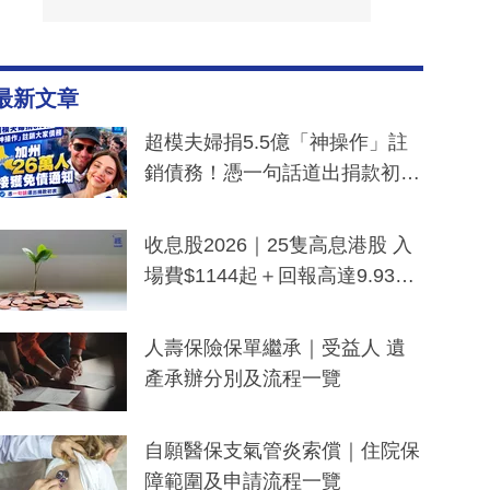
最新文章
超模夫婦捐5.5億「神操作」註
銷債務！憑一句話道出捐款初
衷：加州26萬人接獲免債通知、
一度被誤當詐騙手段
收息股2026｜25隻高息港股 入
場費$1144起＋回報高達9.93
厘！持續更新
人壽保險保單繼承｜受益人 遺
產承辦分別及流程一覽
自願醫保支氣管炎索償｜住院保
障範圍及申請流程一覽