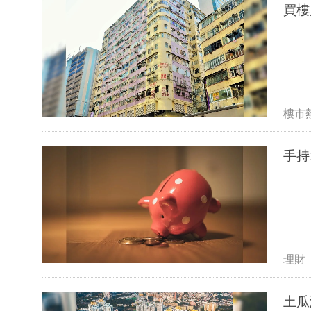
買樓
樓市
手持
理財
土瓜