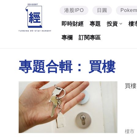
港股IPO
日圓
Poke
即時財經
專題
投資
樓
專欄
訂閱專區
專題合輯：
買樓
買樓
樓市