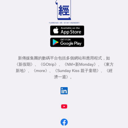
專
區
新傳媒集團的數碼平台包括多個網站和應用程式，如
《新假期》
、
《GOtrip》
、
《NM+新Monday》
、
《東方
新地》
、
《more》
、
《Sunday Kiss 親子童萌》
、
《經
濟一週》
。