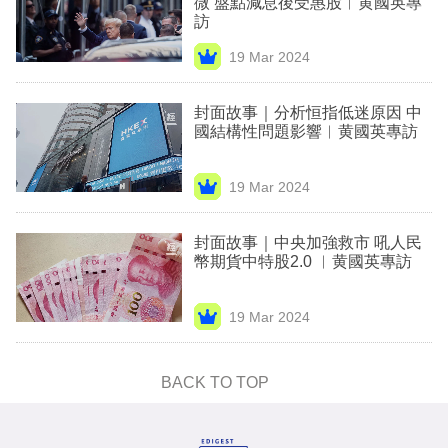
微 盤點減息後受惠股︳黄國英專
業
訪
科
19 Mar 2024
技
封面故事｜分析恒指低迷原因 中
職
國結構性問題影響︳黄國英專訪
場
19 Mar 2024
生
活
封面故事｜中央加強救市 吼人民
幣期貨中特股2.0 ︳黄國英專訪
時
事
19 Mar 2024
專
欄
BACK TO TOP
訂
閱