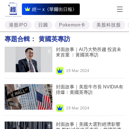
即
經一 x《華爾街日報》
時
財
港股IPO
日圓
Pokemon卡
美股科技股
經
專題合輯：
黄國英專訪
專
封面故事｜AI乃大勢所趨 投資未
題
來首重 ︳黄國英專訪
投
19 Mar 2024
資
樓
封面故事｜美股牛市長 NVIDIA有
排爆︳黄國英專訪
市
理
19 Mar 2024
財
封面故事｜美國大選對經濟影響
商