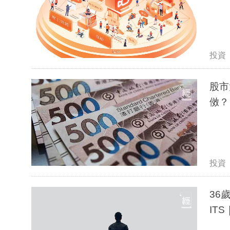
投資
股市
傚？
投資
36
IT