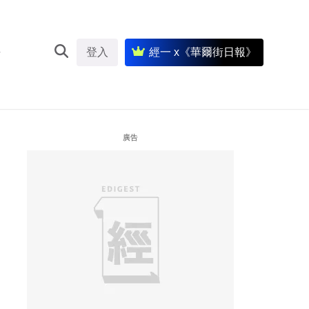
登入
經一 x《華爾街日報》
廣告