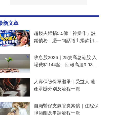
最新文章
超模夫婦捐5.5億「神操作」註
銷債務！憑一句話道出捐款初
衷：加州26萬人接獲免債通知、
一度被誤當詐騙手段
收息股2026｜25隻高息港股 入
場費$1144起＋回報高達9.93
厘！持續更新
人壽保險保單繼承｜受益人 遺
產承辦分別及流程一覽
自願醫保支氣管炎索償｜住院保
障範圍及申請流程一覽