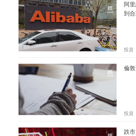
阿里
到合
投資
倫敦
投資
跌市