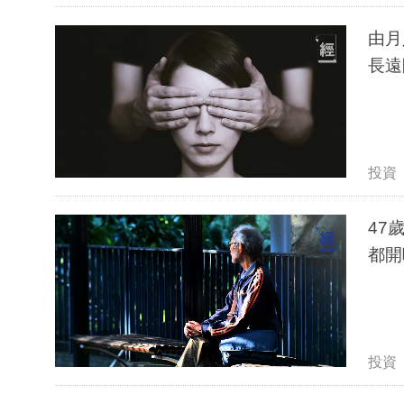
由月
長遠
投資
47
都開
投資