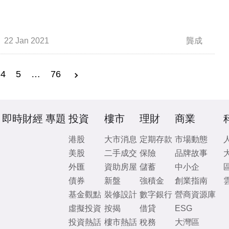
22 Jan 2021
龔成
4
5
…
76
即時財經
專題
投資
樓市
理財
商業
港股
大市消息
定期存款
市場動態
美股
二手成交
保險
品牌故事
外匯
資助房屋
儲蓄
中小企
債券
新盤
強積金
創業指南
基金觀點
裝修設計
數字銀行
營商資源庫
虛擬投資
按揭
借貸
ESG
投資熱話
樓市熱話
稅務
大灣區