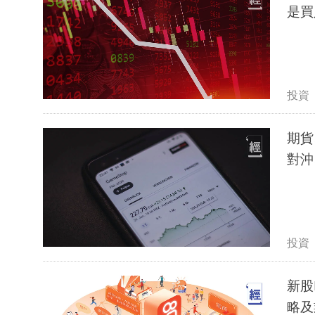
是買
投資
期貨
對沖
投資
新股
略及