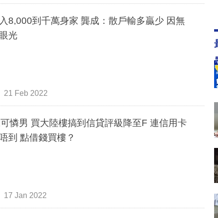
入8,000到千萬身家 龔成：散戶輸多贏少 因無
眼光
21 Feb 2022
歲可憐男 買大陸樓搞到信貸評級降至F 連信用卡
唔到 點借錢買樓？
17 Jan 2022