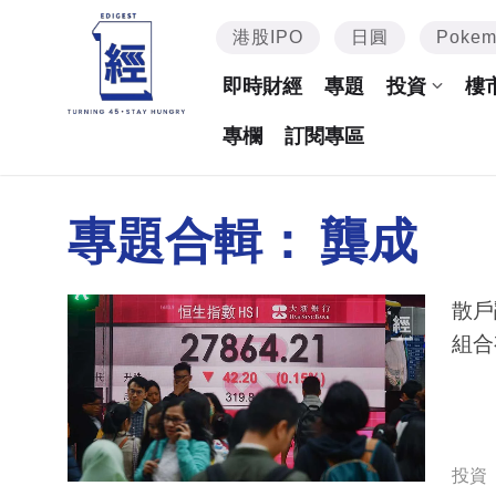
港股IPO
日圓
Poke
即時財經
專題
投資
樓
專欄
訂閱專區
專題合輯：
龔成
散戶
組合
投資