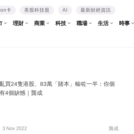
mon卡
美股科技股
AI
最新財經資訊
市
理財
商業
科技
職場
生活
時事
亂買24隻港股、83萬「賭本」輸咗一半：你個
有4個缺憾｜龔成
3 Nov 2022
龔成