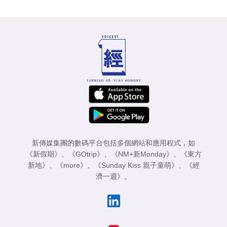
新傳媒集團的數碼平台包括多個網站和應用程式，如
《新假期》
、
《GOtrip》
、
《NM+新Monday》
、
《東方
新地》
、
《more》
、
《Sunday Kiss 親子童萌》
、
《經
濟一週》
。