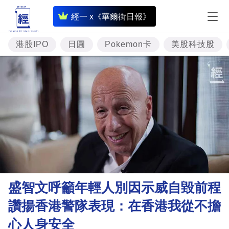
即
經一 x《華爾街日報》
時
財
港股IPO
日圓
Pokemon卡
美股科技股
經
專
題
投
資
樓
市
理
盛智文呼籲年輕人別因示威自毀前程
財
讚揚香港警隊表現：在香港我從不擔
商
心人身安全
業