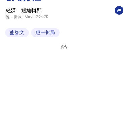
科
經濟一週編輯部
技
May 22 2020
經一拆局
職
盛智文
經一拆局
場
生
廣告
活
時
事
專
欄
訂
閱
專
區