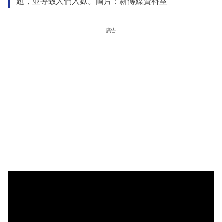
題，並導致人們入獄。圖片：新傳媒資料室
廣告