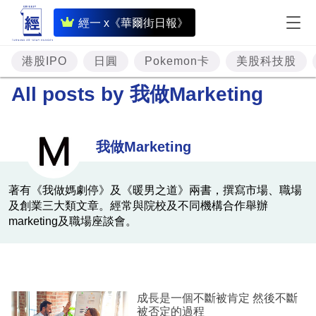
即
經一 x《華爾街日報》
時
財
港股IPO
日圓
Pokemon卡
美股科技股
經
All posts by
我做Marketing
專
題
我做Marketing
投
資
著有《我做媽劇停》及《暖男之道》兩書，撰寫市場、職場
及創業三大類文章。經常與院校及不同機構合作舉辦
樓
marketing及職場座談會。
市
理
財
成長是一個不斷被肯定 然後不斷
商
被否定的過程