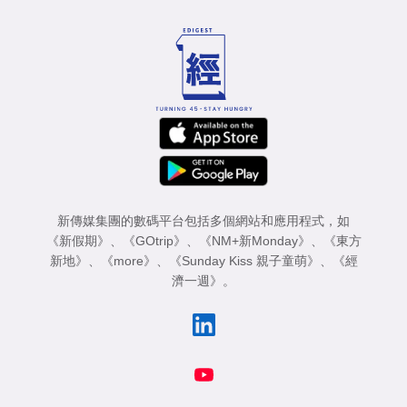
新傳媒集團的數碼平台包括多個網站和應用程式，如
《新假期》
、
《GOtrip》
、
《NM+新Monday》
、
《東方
新地》
、
《more》
、
《Sunday Kiss 親子童萌》
、
《經
濟一週》
。