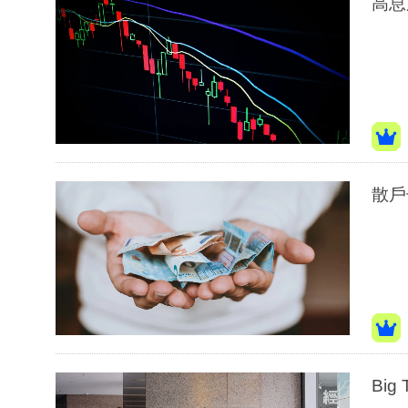
高息
散戶
Bi