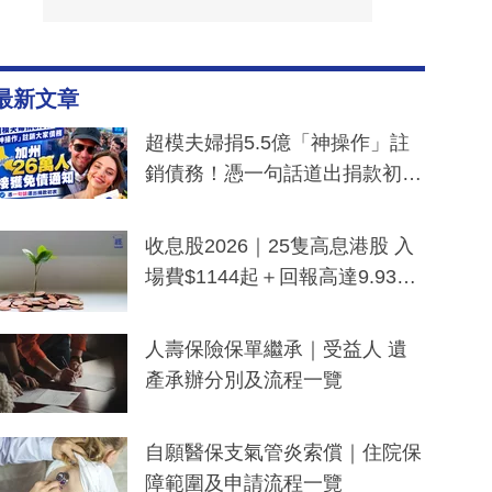
最新文章
超模夫婦捐5.5億「神操作」註
銷債務！憑一句話道出捐款初
衷：加州26萬人接獲免債通知、
一度被誤當詐騙手段
收息股2026｜25隻高息港股 入
場費$1144起＋回報高達9.93
厘！持續更新
人壽保險保單繼承｜受益人 遺
產承辦分別及流程一覽
自願醫保支氣管炎索償｜住院保
障範圍及申請流程一覽