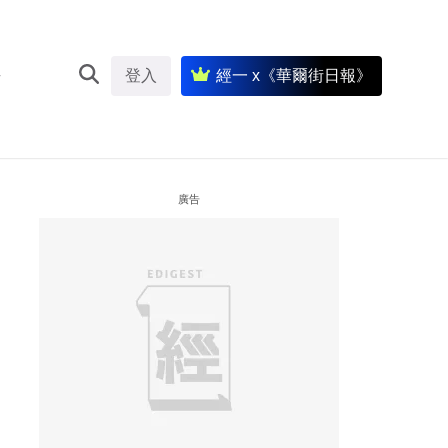
登入
經一 x《華爾街日報》
廣告