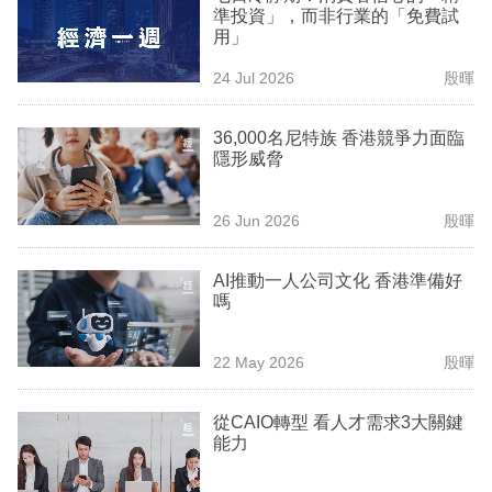
準投資」，而非行業的「免費試
業
用」
科
24 Jul 2026
殷暉
技
36,000名尼特族 香港競爭力面臨
職
隱形威脅
場
生
26 Jun 2026
殷暉
活
AI推動一人公司文化 香港準備好
時
嗎
事
22 May 2026
殷暉
專
欄
從CAIO轉型 看人才需求3大關鍵
能力
訂
閱