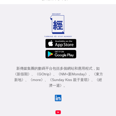
新傳媒集團的數碼平台包括多個網站和應用程式，如
《新假期》
、
《GOtrip》
、
《NM+新Monday》
、
《東方
新地》
、
《more》
、
《Sunday Kiss 親子童萌》
、
《經
濟一週》
。