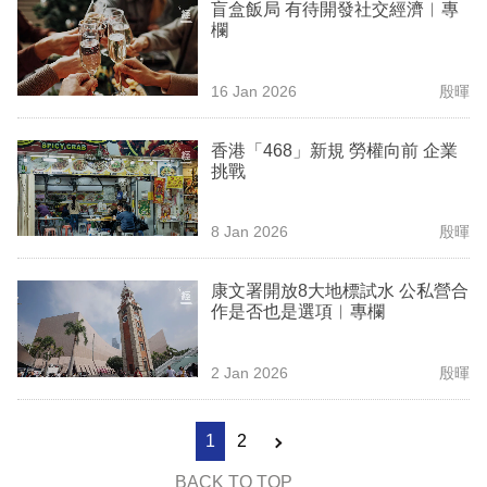
盲盒飯局 有待開發社交經濟︳專
欄
16 Jan 2026
殷暉
香港「468」新規 勞權向前 企業
挑戰
8 Jan 2026
殷暉
康文署開放8大地標試水 公私營合
作是否也是選項︳專欄
2 Jan 2026
殷暉
1
2
BACK TO TOP