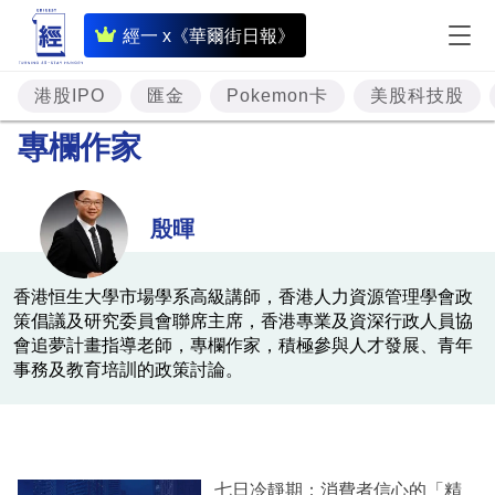
即
經一 x《華爾街日報》
時
財
港股IPO
匯金
Pokemon卡
美股科技股
經
專欄作家
專
題
殷暉
投
資
香港恒生大學市場學系高級講師，香港人力資源管理學會政
策倡議及研究委員會聯席主席，香港專業及資深行政人員協
樓
會追夢計畫指導老師，專欄作家，積極參與人才發展、青年
市
事務及教育培訓的政策討論。
理
財
商
七日冷靜期：消費者信心的「精