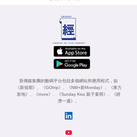
新傳媒集團的數碼平台包括多個網站和應用程式，如
《新假期》
、
《GOtrip》
、
《NM+新Monday》
、
《東方
新地》
、
《more》
、
《Sunday Kiss 親子童萌》
、
《經
濟一週》
。