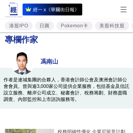
即
經一 x《華爾街日報》
時
財
港股IPO
日圓
Pokemon卡
美股科技股
經
專欄作家
專
題
馮南山
投
資
作者是連城集團的合夥人，香港會計師公會及澳洲會計師公
會會員。曾與逾3,000家公司提供企業服務，包括基金及信託
樓
設立服務、離岸公司成立、秘書會計、稅務籌劃、財務盡職
市
調查、內部監控和上市諮詢服務等。
理
財
商
稅務明確性優化 企業可留意計劃