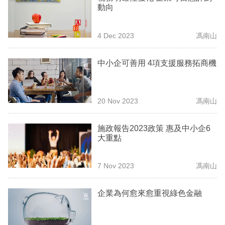
動向
業
科
4 Dec 2023
馮南山
技
中小企可善用 4項支援服務拓商機
職
場
生
20 Nov 2023
馮南山
活
施政報告2023政策 惠及中小企6
時
大重點
事
7 Nov 2023
馮南山
專
欄
企業為何愈來愈重視綠色金融
訂
閱