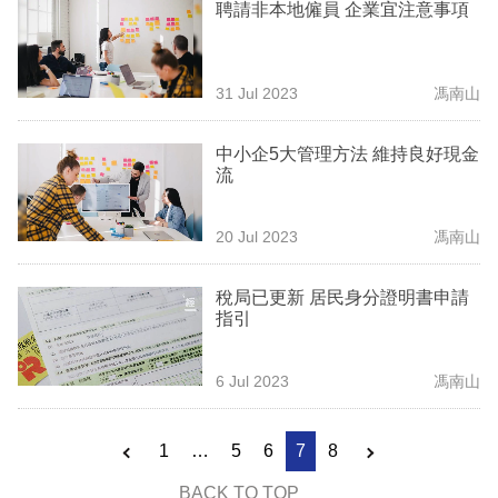
聘請非本地僱員 企業宜注意事項
31 Jul 2023
馮南山
中小企5大管理方法 維持良好現金
流
20 Jul 2023
馮南山
稅局已更新 居民身分證明書申請
指引
6 Jul 2023
馮南山
1
…
5
6
7
8
BACK TO TOP