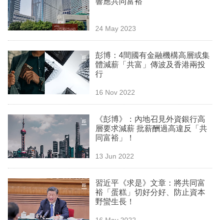
響應共同富裕
業
科
24 May 2023
技
彭博：4間國有金融機構高層或集
職
體減薪「共富」傳波及香港兩投
行
場
16 Nov 2022
生
活
《彭博》：內地召見外資銀行高
層要求減薪 批薪酬過高違反「共
時
同富裕」！
事
13 Jun 2022
專
欄
習近平《求是》文章：將共同富
裕「蛋糕」切好分好、防止資本
訂
野蠻生長！
閱
16 May 2022