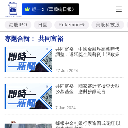
即
經一 x《華爾街日報》
時
財
港股IPO
日圓
Pokemon卡
美股科技股
經
專題合輯：
共同富裕
專
共同富裕｜中國金融界高薪時代
題
調整：遞延獎金與薪資上限政策
投
27 Jun 2024
資
樓
共同富裕｜國家審計署檢查大型
公募基金，應對薪酬流言
市
理
7 Jun 2024
財
據報中金削銀行家逾四成花紅 以
商