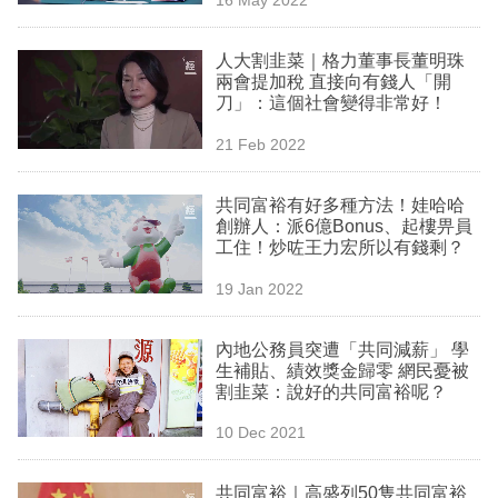
專
區
人大割韭菜｜格力董事長董明珠
兩會提加稅 直接向有錢人「開
刀」：這個社會變得非常好！
21 Feb 2022
共同富裕有好多種方法！娃哈哈
創辦人：派6億Bonus、起樓畀員
工住！炒咗王力宏所以有錢剩？
19 Jan 2022
內地公務員突遭「共同減薪」 學
生補貼、績效獎金歸零 網民憂被
割韭菜：說好的共同富裕呢？
10 Dec 2021
共同富裕｜高盛列50隻共同富裕