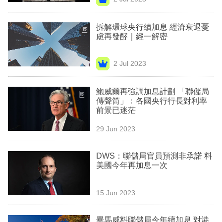
專
區
拆解環球央行續加息 經濟衰退憂
慮再發酵｜經一解密
2 Jul 2023
鮑威爾再強調加息計劃 「聯儲局
傳聲筒」﹕各國央行行長對利率
前景已迷茫
29 Jun 2023
DWS：聯儲局官員預測非承諾 料
美國今年再加息一次
15 Jun 2023
畢馬威料聯儲局今年續加息 對港