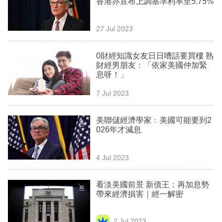
香港亦宣布上調基準利率至5.75%
業
科
27 Jul 2023
技
0財經知識女友日日嘈話要買樓 熟
職
財經男朋友﹕「依家美國仲加緊
息呀！」
場
7 Jul 2023
生
活
美聯儲經濟學家﹕美國可能要到2
026年才減息
時
事
4 Jul 2023
專
欄
看淡美國前景 新債王：再加息勢
帶來經濟損害｜經一解密
訂
閱
2 Jul 2023