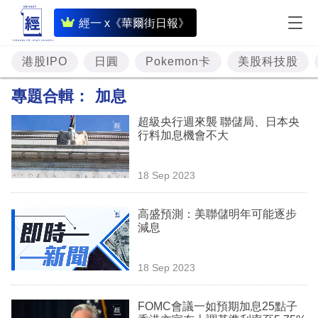
即
經一 x《華爾街日報》
時
財
港股IPO
日圓
Pokemon卡
美股科技股
經
專題合輯：
加息
專
超級央行週來襲 聯儲局、日本央
題
行料加息機會不大
投
18 Sep 2023
資
樓
高盛預測：美聯儲明年可能逐步
減息
市
理
18 Sep 2023
財
FOMC會議一如預期加息25點子
商