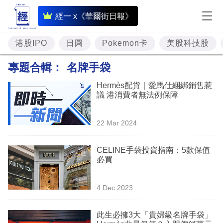
即
經一 x《華爾街日報》
時
財
港股IPO
日圓
Pokemon卡
美股科技股
經
專題合輯：
名牌手袋
專
Hermès配貨｜愛馬仕綑綁銷售惹
題
議 港消費者無法例保障
投
22 Mar 2024
資
樓
CELINE手袋投資指南：5款保值
必買
市
理
4 Dec 2023
財
此生必擁3大「貴婦級名牌手袋」
商