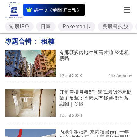
即
經一 x《華爾街日報》
時
財
港股IPO
日圓
Pokemon卡
美股科技股
經
專題合輯：
租樓
專
有那麼多內地生和高才通 來港租
題
樓嗎
投
12 Jul 2023
1% Anthony
資
樓
旺角唐樓月租5千 網民諷似停屍間
業主反擊：香港人冇錢買樓淨係
市
識鬧｜多圖
理
10 Jul 2023
財
內地生租樓潮 來港讀書預付一年
商