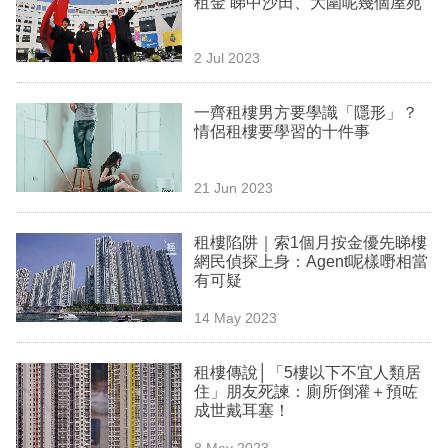
租金 睇中沙田、大圍呢幾個屋苑
業
科
2 Jul 2023
技
一齊租樓男方要學識「隱形」？
職
情侶租樓要學習的十件事
場
21 Jun 2023
生
活
租樓陷阱｜索1個月按金優先睇樓
網民偵探上身：Agent呢樣嘢相當
時
有可疑
事
14 May 2023
專
欄
租樓傳說│「5樓以下不宜人類居
住」朋友死諫：廁所倒灌＋預咗
訂
成世戴耳塞！
閱
8 May 2023