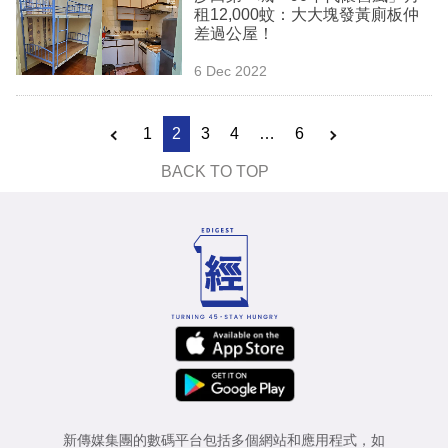
租12,000蚊：大大塊發黃廁板仲
差過公屋！
6 Dec 2022
1
2
3
4
…
6
BACK TO TOP
新傳媒集團的數碼平台包括多個網站和應用程式，如