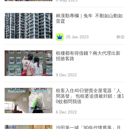
專
區
林漢勤專欄｜兔年 不動如山動如
雷霆
25 Jan 2023
林伯
租樓都有得借錢？兩大代理出新
招搶客路
9 Dec 2022
租客入住40日變賣全屋電器「人
間蒸發」 包租婆追債被封鎖：連1
0蚊都問我借
6 Dec 2022
沙田第一城「90年代懷舊風」月