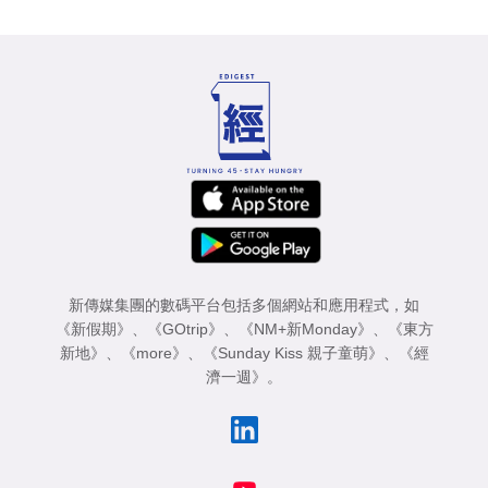
新傳媒集團的數碼平台包括多個網站和應用程式，如
《新假期》
、
《GOtrip》
、
《NM+新Monday》
、
《東方
新地》
、
《more》
、
《Sunday Kiss 親子童萌》
、
《經
濟一週》
。