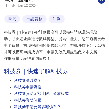
經濟一週編輯部
Jan 12 2024
中小企
科
技
時間
申請資格
計劃
職
場
科技券｜科技券TVP計劃最高可以累積申請60萬港元資
生
助，助香港企業進行數碼轉型、提高生產力。想知道科技券
活
申請資格、首期撥款和終期撥款安排，審批評核準則，怎樣
才可以提高申請成功率，申請失敗又應該點做？本文將一一
時
詳細解構，記得看到最後！
事
科技券｜快速了解科技券
專
欄
科技券是甚麼？
科技券申請資格
訂
科技券資助金額上限、發放模式
閱
科技券資助範圍
專
科技券申請要幾多報價單？
區