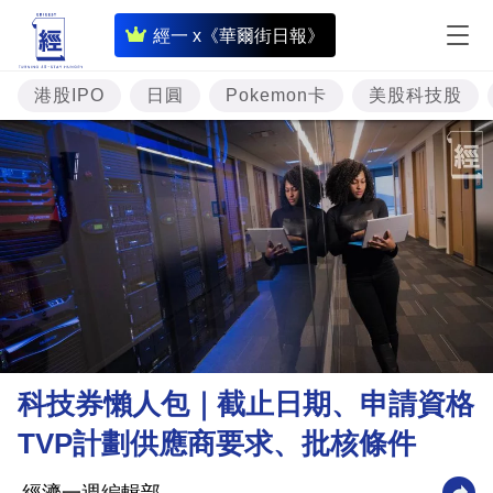
即
經一 x《華爾街日報》
時
財
港股IPO
日圓
Pokemon卡
美股科技股
經
專
題
投
資
樓
市
理
科技券懶人包｜截止日期、申請資格
財
TVP計劃供應商要求、批核條件
商
業