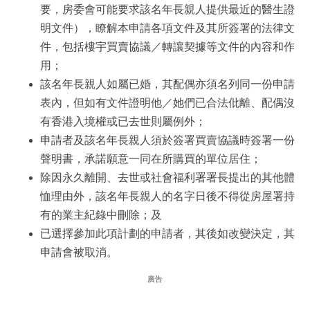
要，房委會可能要求該名年長親人提供最近的醫生證
明文件），瞭解本申請各項文件及其所簽署的法律文
件，包括樓宇買賣協議／轉讓契據等文件的內容和作
用；
該名年長親人如屬已婚，其配偶亦須名列同一份申請
表內，但如有文件證明他／她們已合法仳離、配偶沒
有香港入境權或已去世則屬例外；
申請者及該名年長親人須於簽署買賣協議時簽署一份
聲明書，承諾願意一同在所購買的單位居住；
除因永久離開、去世或社會福利署署長提出的其他體
恤理由外，該名年長親人的名字日後不得從房屋署持
有的業主紀錄中刪除；及
已選擇參加此項計劃的申請者，其後如改變決定，其
申請會被取消。
廣告