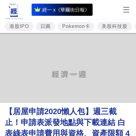
即
經一 x《華爾街日報》
時
財
港股IPO
日圓
Pokemon卡
美股科技股
經
專
題
投
資
樓
市
理
【居屋申請2020懶人包】週三截
財
止！申請表派發地點與下載連結 白
商
表綠表申請費用與資格、資產限額 4
業