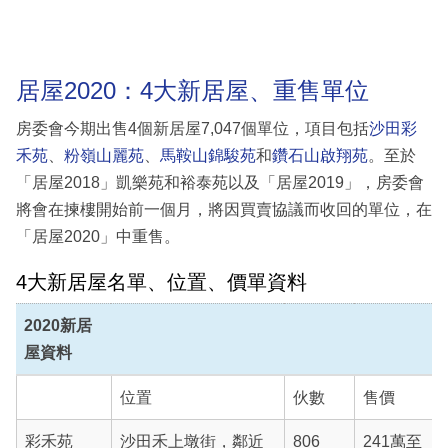
居屋2020：4大新居屋、重售單位
房委會今期出售4個新居屋7,047個單位，項目包括
沙田彩
禾苑
、
粉嶺山麗苑
、
馬鞍山錦駿苑
和
鑽石山啟翔苑
。至於
「居屋2018」凱樂苑和裕泰苑以及「居屋2019」，房委會
將會在揀樓開始前一個月，將因買賣協議而收回的單位，在
「居屋2020」中重售。
4大新居屋名單、位置、價單資料
2020新居
屋資料
位置
伙數
售價
彩禾苑
沙田禾上墩街，鄰近
806
241萬至