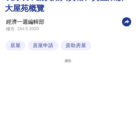
大屋苑概覽
科
技
經濟一週編輯部
職
Oct 5 2020
樓市
場
居屋
居屋申請
資助房屋
生
活
廣告
時
事
專
欄
訂
閱
專
區