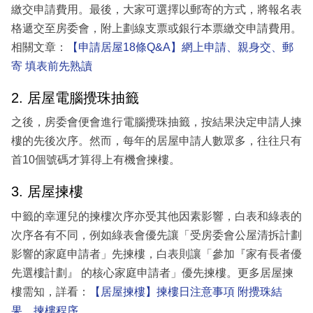
繳交申請費用。最後，大家可選擇以郵寄的方式，將報名表
格遞交至房委會，附上劃線支票或銀行本票繳交申請費用。
相關文章：
【申請居屋18條Q&A】網上申請、親身交、郵
寄 填表前先熟讀
2. 居屋電腦攪珠抽籤
之後，房委會便會進行電腦攪珠抽籤，按結果決定申請人揀
樓的先後次序。然而，每年的居屋申請人數眾多，往往只有
首10個號碼才算得上有機會揀樓。
3. 居屋揀樓
中籤的幸運兒的揀樓次序亦受其他因素影響，白表和綠表的
次序各有不同，例如綠表會優先讓「受房委會公屋清拆計劃
影響的家庭申請者」先揀樓，白表則讓「參加『家有長者優
先選樓計劃』 的核心家庭申請者」優先揀樓。更多居屋揀
樓需知，詳看：
【居屋揀樓】揀樓日注意事項 附攪珠結
果、揀樓程序