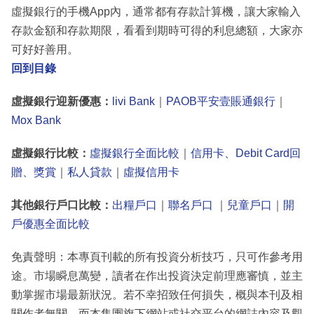
虛擬銀行的手機App內，通常都有存款計算機，讓大家輸入
存款金額和存款期限，看看到期時可得的利息總額，大家亦
可好好善用。
回到目錄
虛擬銀行迎新優惠：
livi Bank
｜
PAOB平安壹賬通銀行
｜
Mox Bank
虛擬銀行比較：
虛擬銀行全面比較
｜
信用卡、Debit Card回
贈、獎賞
｜
私人貸款
｜
虛擬信用卡
其他銀行戶口比較：
出糧戶口
｜
聯名戶口
｜
兒童戶口
｜
開
戶優惠全面比較
免責聲明：本專頁刊載的所有投資分析技巧，只可作參考用
途。市場瞬息萬變，讀者在作出投資決定前理應審慎，並主
動掌握市場最新狀況。若不幸招致任何損失，概與本刊及相
關作者無關。而本集團旗下網站或社交平台的網誌內容及觀