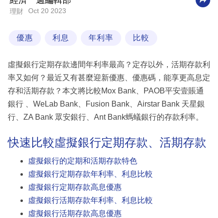
經濟一週編輯部
Oct 20 2023
理財
科
技
優惠
利息
年利率
比較
職
場
虛擬銀行定期存款邊間年利率最高？定存以外，活期存款利
生
率又如何？最近又有甚麼迎新優惠、優惠碼，能享更高息定
活
存和活期存款？本文將比較Mox Bank、PAOB平安壹賬通
銀行 、WeLab Bank、Fusion Bank、Airstar Bank 天星銀
時
行、ZA Bank 眾安銀行、Ant Bank螞蟻銀行的存款利率。
事
快速比較虛擬銀行定期存款、活期存款
專
欄
虛擬銀行的定期和活期存款特色
虛擬銀行定期存款年利率、利息比較
訂
虛擬銀行定期存款高息優惠
閱
虛擬銀行活期存款年利率、利息比較
專
虛擬銀行活期存款高息優惠
區