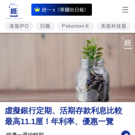
即
經一 x《華爾街日報》
時
財
港股IPO
日圓
Pokemon卡
美股科技股
經
專
題
投
資
樓
市
理
虛擬銀行定期、活期存款利息比較
財
最高11.1厘！年利率、優惠一覽
商
業