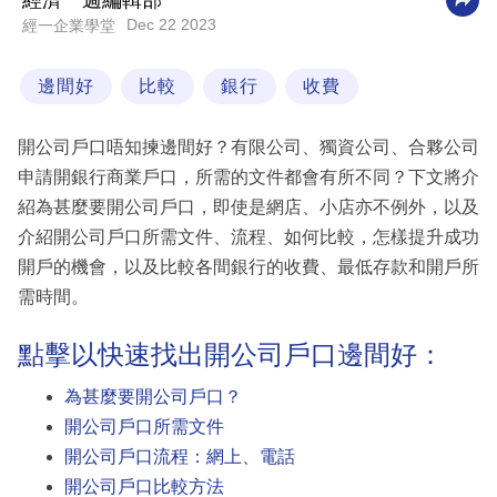
經濟一週編輯部
Dec 22 2023
經一企業學堂
科
技
邊間好
比較
銀行
收費
職
場
開公司戶口唔知揀邊間好？有限公司、獨資公司、合夥公司
生
申請開銀行商業戶口，所需的文件都會有所不同？下文將介
活
紹為甚麼要開公司戶口，即使是網店、小店亦不例外，以及
介紹開公司戶口所需文件、流程、如何比較，怎樣提升成功
時
開戶的機會，以及比較各間銀行的收費、最低存款和開戶所
事
需時間。
專
點擊以快速找出開公司戶口邊間好：
欄
為甚麼要開公司戶口？
訂
開公司戶口所需文件
閱
開公司戶口流程：網上、電話
專
開公司戶口比較方法
區