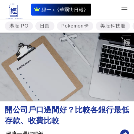
即
經一 x《華爾街日報》
時
財
港股IPO
日圓
Pokemon卡
美股科技股
經
專
題
投
資
樓
市
理
開公司戶口邊間好？比較各銀行最低
財
存款、收費比較
商
業