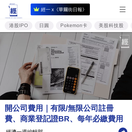
即
經一 x《華爾街日報》
時
財
港股IPO
日圓
Pokemon卡
美股科技股
經
專
題
投
資
樓
市
理
開公司費用｜有限/無限公司註冊
財
費、商業登記證BR、每年必繳費用
商
業