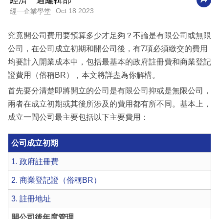
經濟一週編輯部
Oct 18 2023
經一企業學堂
科
技
究竟開公司費用要預算多少才足夠？不論是有限公司或無限
職
公司，在公司成立初期和開公司後，有7項必須繳交的費用
場
均要計入開業成本中，包括最基本的政府註冊費和商業登記
證費用（俗稱BR），本文將詳盡為你解構。
生
首先要分清楚即將開立的公司是有限公司抑或是無限公司，
活
兩者在成立初期或其後所涉及的費用都有所不同。基本上，
時
成立一間公司最主要包括以下主要費用：
事
專
公司成立初期
欄
1. 政府註冊費
訂
2. 商業登記證（俗稱BR）
閱
3. 註冊地址
專
區
開公司後年度管理