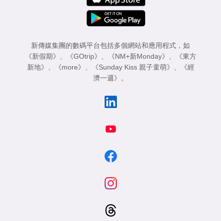
新傳媒集團的數碼平台包括多個網站和應用程式，如
《新假期》
、
《GOtrip》
、
《NM+新Monday》
、
《東方
新地》
、
《more》
、
《Sunday Kiss 親子童萌》
、
《經
濟一週》
。