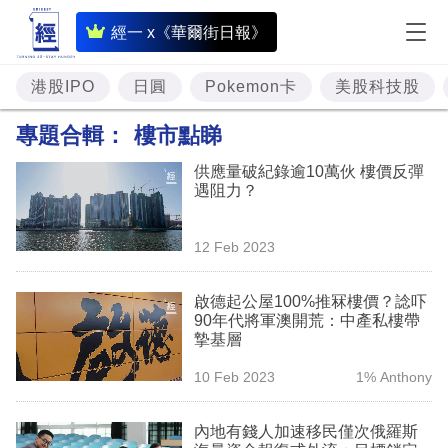
即
經一 x《華爾街日報》
時
財
港股IPO
日圓
Pokemon卡
美股科技股
經
專題合輯：
樓市點睇
專
供應量破紀錄逾10萬伙 樓價反彈
題
遇阻力？
投
12 Feb 2023
資
樓
啟德起公屋100%推冧樓價？諗吓
90年代將軍澳開荒：中產私樓帶
市
摯基層
理
10 Feb 2023
1% Anthony
財
內地有錢人加速移民僅次俄羅斯
商