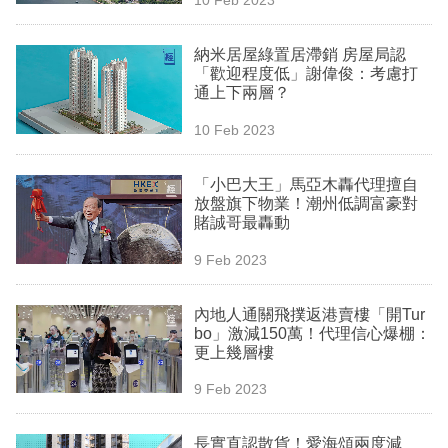
專
區
納米居屋綠置居滯銷 房屋局認
「歡迎程度低」謝偉俊：考慮打
通上下兩層？
10 Feb 2023
「小巴大王」馬亞木轟代理擅自
放盤旗下物業！潮州低調富豪對
賭誠哥最轟動
9 Feb 2023
內地人通關飛撲返港賣樓「開Tur
bo」激減150萬！代理信心爆棚：
更上幾層樓
9 Feb 2023
長實直認散貨！愛海頌兩度減