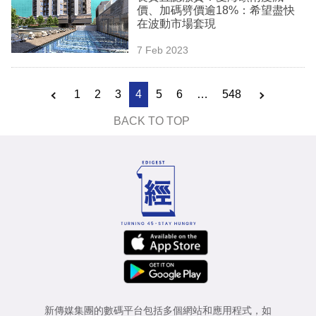
價、加碼劈價逾18%：希望盡快
在波動市場套現
7 Feb 2023
1
2
3
4
5
6
…
548
BACK TO TOP
新傳媒集團的數碼平台包括多個網站和應用程式，如