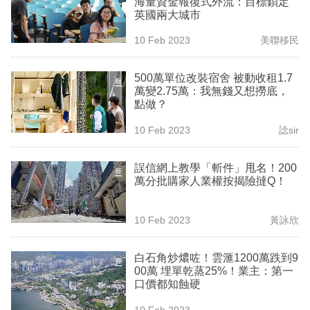
海量資金報復式外流：目標鎖定
業
英國兩大城市
科
10 Feb 2023
美聯移民
技
500萬單位改裝宿舍 被動收租1.7
職
萬變2.75萬：我無錢又想撈底，
點做？
場
10 Feb 2023
諗sir
生
活
誤信網上教學「斬件」甩名！200
萬分批購家人業權按揭險撻Q！
時
事
10 Feb 2023
黃詠欣
專
欄
白石角炒燶咗！雲滙1200萬跌到9
00萬 埋單乾蒸25%！業主：第一
訂
口價都知蝕硬
閱
10 Feb 2023