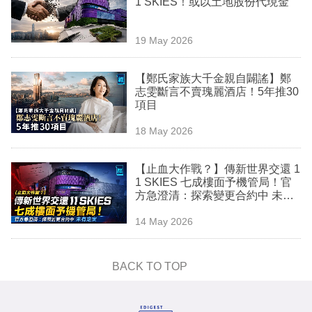
1 SKIES！或以土地股份代現金
業
科
19 May 2026
技
【鄭氏家族大千金親自闢謠】鄭
職
志雯斷言不賣瑰麗酒店！5年推30
項目
場
18 May 2026
生
活
【止血大作戰？】傳新世界交還 1
1 SKIES 七成樓面予機管局！官
時
方急澄清：探索變更合約中 未有
事
定案
14 May 2026
專
欄
BACK TO TOP
訂
閱