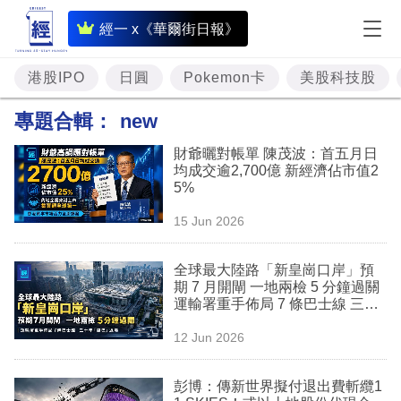
即
經一 x《華爾街日報》
時
財
港股IPO
日圓
Pokemon卡
美股科技股
經
專題合輯：
new
專
財爺曬對帳單 陳茂波：首五月日
題
均成交逾2,700億 新經濟佔市值2
5%
投
15 Jun 2026
資
樓
全球最大陸路「新皇崗口岸」預
期 7 月開閘 一地兩檢 5 分鐘過關
市
運輸署重手佈局 7 條巴士線 三十
年「皇巴」退場
理
12 Jun 2026
財
彭博：傳新世界擬付退出費斬纜1
商