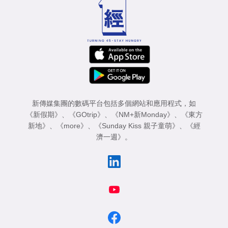
專
區
新傳媒集團的數碼平台包括多個網站和應用程式，如
《新假期》
、
《GOtrip》
、
《NM+新Monday》
、
《東方
新地》
、
《more》
、
《Sunday Kiss 親子童萌》
、
《經
濟一週》
。