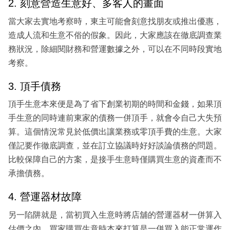
2. 刻意營造生意好、多客人的畫面
當大家去實地考察時，東主可能會刻意找朋友或推出優惠，
造成人流和生意不俗的假象。因此，大家應該在徹底調查業
務狀況，除細閱財務和營運數據之外，可以在不同時段實地
考察。
3. 頂手債務
頂手生意本來便是為了省下創業初期的時間和金錢，如果頂
手生意的同時連前東家的債務一併頂手，就會令自己大失預
算。這個情況常見於低價出讓業務或零頂手費的生意。大家
僅記要作徹底調查，並在訂立協議時好好談論債務的問題。
比較保障自己的方案，是接手生意時僅購買生意的資產而不
承擔債務。
4. 營運器材故障
另一陷阱就是，當初買入生意時將店舖的營運器材一併算入
估價之內，買家購買生意時本來打算是一併買入能正常運作