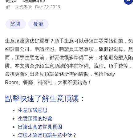
經濟一週編輯部
Dec 22 2023
經一企業學堂
科
技
陷阱
餐廳
職
場
生意頂讓防伏好重要？頂手生意可以毋須由零開始創業，免
生
卻註冊公司、申請牌照、聘請員工等事項，貌似很划算。然
活
而，頂手生意之前，都要做很多準備工夫，才能避免墮入陷
阱。本文將會介紹生意頂讓的事前準備、流程、頂手費等，
時
最後更會列出常見頂讓業務所需的牌照，包括Party
事
Room、餐廳、補習社，大家不要錯過！
專
點擊快速了解生意頂讓：
欄
生意頂讓意思
訂
生意頂讓的好處
閱
出讓生意的常見原因
專
怎樣才算是頂讓生意中伏？
區