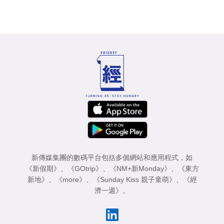
新傳媒集團的數碼平台包括多個網站和應用程式，如
《新假期》
、
《GOtrip》
、
《NM+新Monday》
、
《東方
新地》
、
《more》
、
《Sunday Kiss 親子童萌》
、
《經
濟一週》
。