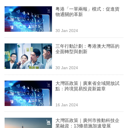
業
粤港「一單兩報」模式：促進貨
物通關的革新
科
技
30 Jan 2024
職
場
三年行動計劃：粵港澳大灣區的
全面轉型與創新
生
活
30 Jan 2024
時
大灣區政策｜廣東省全域開放試
事
點：跨境貿易投資新篇章
專
欄
16 Jan 2024
訂
大灣區政策｜廣州市推動科技企
閱
業融資：13條措施加速發展