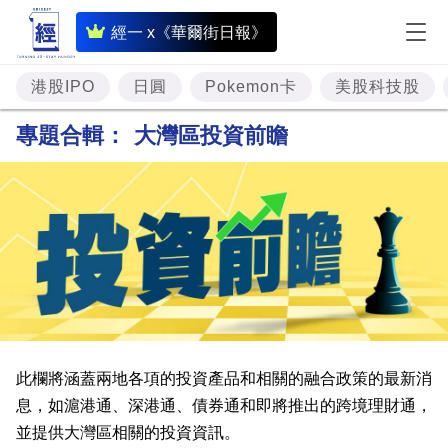
即
經一 x《華爾街日報》
時
財
港股IPO
日圓
Pokemon卡
美股科技股
經
專題合輯：
大灣區投資前瞻
專
題
投
資
樓
市
理
此欄將涵蓋兩地各項的投資產品和相關的融合政策的最新消
財
息，如滬港通、深港通、債券通和即將推出的跨境理財通，
並提供大灣區相關的投資資訊。
商