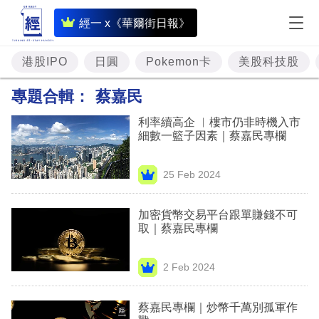
即
經一 x《華爾街日報》
時
財
港股IPO
日圓
Pokemon卡
美股科技股
經
專題合輯：
蔡嘉民
專
利率續高企 ︳樓市仍非時機入市
題
細數一籃子因素｜蔡嘉民專欄
投
25 Feb 2024
資
樓
加密貨幣交易平台跟單賺錢不可
取｜蔡嘉民專欄
市
理
2 Feb 2024
財
蔡嘉民專欄｜炒幣千萬別孤軍作
商