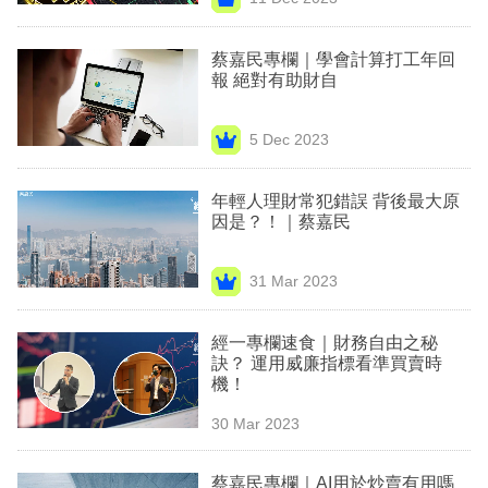
專
區
蔡嘉民專欄｜學會計算打工年回
報 絕對有助財自
5 Dec 2023
年輕人理財常犯錯誤 背後最大原
因是？！｜蔡嘉民
31 Mar 2023
經一專欄速食｜財務自由之秘
訣？ 運用威廉指標看準買賣時
機！
30 Mar 2023
蔡嘉民專欄｜AI用於炒賣有用嗎