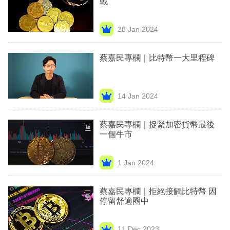
戰
業
科
28 Jan 2024
技
蔡嘉民專欄｜比特幣一大里程碑
職
場
14 Jan 2024
生
活
蔡嘉民專欄｜捉緊加密貨幣最後
一個牛市
時
事
1 Jan 2024
專
欄
蔡嘉民專欄｜拒絕接觸比特幣 因
停留舒適圈中
訂
閱
11 Dec 2023