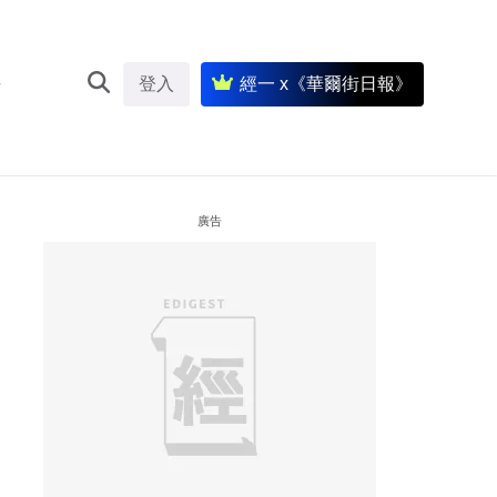
登入
經一 x《華爾街日報》
廣告