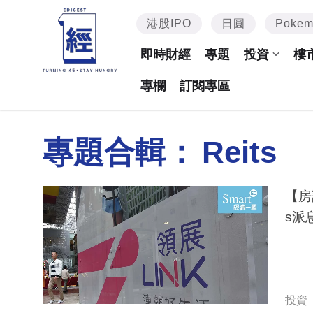
港股IPO
日圓
Poke
即時財經
專題
投資
樓
專欄
訂閱專區
專題合輯：
Reits
【房
s派
投資