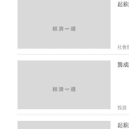
起薪點
社會
龔成
投資
起薪點