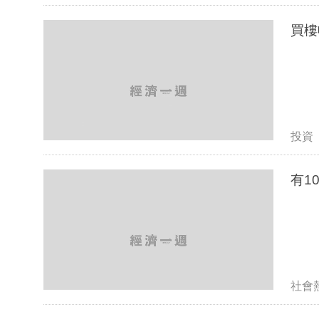
買樓
投資
有1
社會