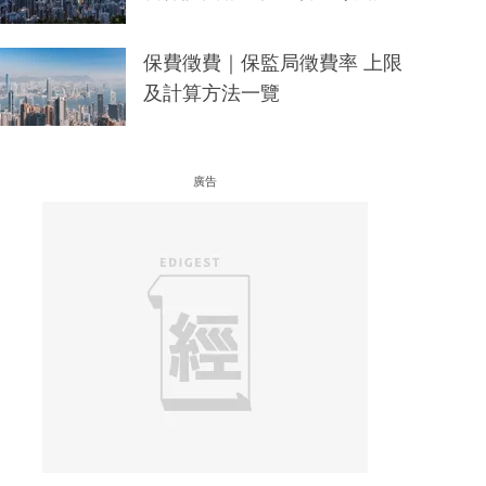
保費徵費｜保監局徵費率 上限
及計算方法一覽
廣告