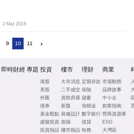
2 Mar 2016
9
10
11
即時財經
專題
投資
樓市
理財
商業
港股
大市消息
定期存款
市場動態
美股
二手成交
保險
品牌故事
外匯
資助房屋
儲蓄
中小企
債券
新盤
強積金
創業指南
基金觀點
裝修設計
數字銀行
營商資源庫
虛擬投資
按揭
借貸
ESG
投資熱話
樓市熱話
稅務
大灣區