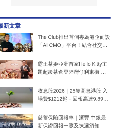
最新文章
The Club推出首個專為港企而設
「AI CMO」平台！結合社交聆
聽與廣東話大模型 助中小企數
分鐘生成「貼地」宣傳短片
霸王茶姬亞洲首家Hello Kitty主
題超級茶倉登陸灣仔利東街 推
出首創「伯爵紅茶色」Hello Kitt
y及香港限定特調系列
收息股2026｜25隻高息港股 入
場費$1212起＋回報高達9.89
厘！持續更新
儲蓄保險回報率｜滙豐 中銀最
新保證回報一覽及揀選須知