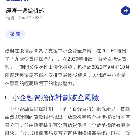
科
經濟一週編輯部
技
Dec 22 2022
借貸
職
破產
場
生
政府在疫情期間為了支援中小企資金周轉，在2019件推出
活
了「九成信貸擔保產品」、在2020年推出「百分百擔保貸
款」，期間又多次推出優化措施，包括於2022年9月和10月
時
兩度延長還息不還本安排至最長42個月，以減輕中小企業
事
在艱難的經商環境下的還款壓力。
專
欄
中小企融資擔保計劃破產風險
訂
「中小企融資擔保計劃」下的「百分百特別擔保產品」貸款
閱
由參與計劃的貸款銀行批出，放款後轉移至香港按揭證券有
專
限公司，並由政府提供百分百信貸保證，全數承擔所有壞賬
區
風險。自九成擔保產品及百分百特別擔保產品推出以來，政