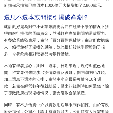
府擔保承擔額已由原本1,000億元大幅增加至2,800億元。
還息不還本或間接引爆破產潮？
此計劃好處為對中小企業來說更容易在經濟不景的情況下獲
得由銀行提供的周轉資金，並減輕在疫情期間的還款壓力。
有餐飲業總監表示，由於「百分百擔保貸款」由政府做擔保
人，銀行免卻了壞帳的風險，故此批核貸款手續鬆動了很
多，令餐飲業相對較容易向銀行借錢。
不過有學者擔心，距離「還本」日期漸近，現時即使已通
關，惟業界仍未能步出疫情陰霾及復甦，倒閉潮開始浮現。
加上還息不還本的安排，由於中小企最長可攤分10年還
款，若然在經營數年後就結業，借來的錢到時如何還錢？除
了導致政府出現壞帳情況，更會引致企業破產。
同時，有不少借貸中介以貸款用途無限制作招徠。由於有政
府做擔保，公司不用證明有還款能力，公司持有人只需要提