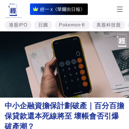
即
經一 x《華爾街日報》
時
財
港股IPO
日圓
Pokemon卡
美股科技股
經
專
題
投
資
樓
市
理
中小企融資擔保計劃破產｜百分百擔
財
保貸款還本死線將至 壞帳會否引爆
商
破產潮？
業