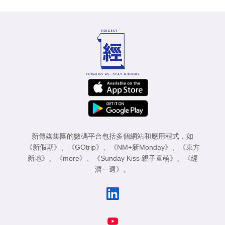
新傳媒集團的數碼平台包括多個網站和應用程式，如
《新假期》
、
《GOtrip》
、
《NM+新Monday》
、
《東方
新地》
、
《more》
、
《Sunday Kiss 親子童萌》
、
《經
濟一週》
。