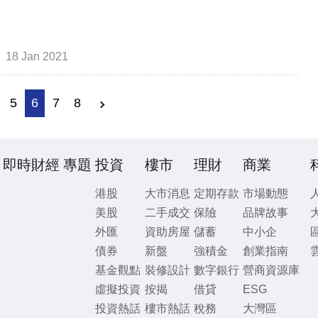
18 Jan 2021
5
6
7
8
即時財經
專題
投資
樓市
理財
商業
港股
大市消息
定期存款
市場動態
美股
二手成交
保險
品牌故事
外匯
資助房屋
儲蓄
中小企
債券
新盤
強積金
創業指南
基金觀點
裝修設計
數字銀行
營商資源庫
虛擬投資
按揭
借貸
ESG
投資熱話
樓市熱話
稅務
大灣區