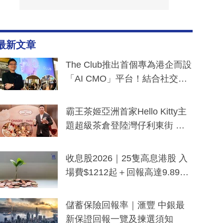
最新文章
The Club推出首個專為港企而設
「AI CMO」平台！結合社交聆
聽與廣東話大模型 助中小企數
分鐘生成「貼地」宣傳短片
霸王茶姬亞洲首家Hello Kitty主
題超級茶倉登陸灣仔利東街 推
出首創「伯爵紅茶色」Hello Kitt
y及香港限定特調系列
收息股2026｜25隻高息港股 入
場費$1212起＋回報高達9.89
厘！持續更新
儲蓄保險回報率｜滙豐 中銀最
新保證回報一覽及揀選須知