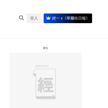
登入
經一 x《華爾街日報》
廣告