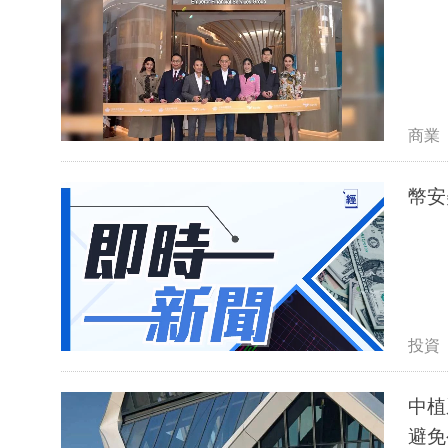
商業
幣安
投資
中植
避免