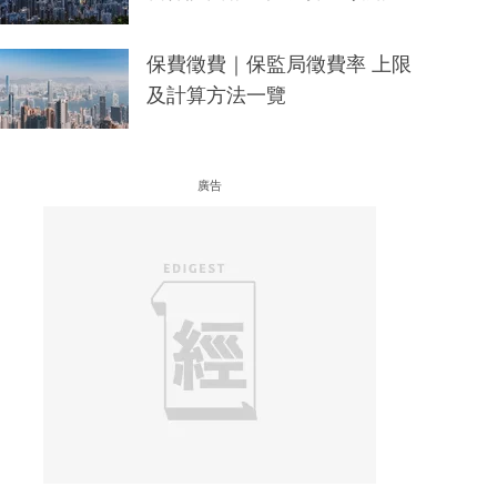
保費徵費｜保監局徵費率 上限
及計算方法一覽
廣告