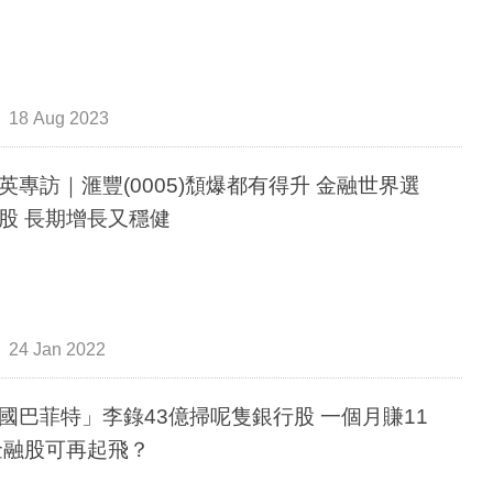
18 Aug 2023
英專訪｜滙豐(0005)頹爆都有得升 金融世界選
股 長期增長又穩健
24 Jan 2022
國巴菲特」李錄43億掃呢隻銀行股 一個月賺11
金融股可再起飛？