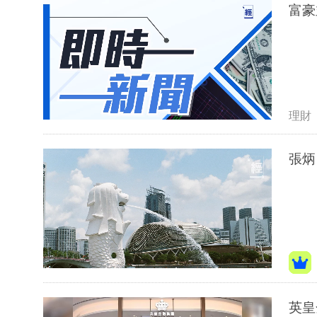
富豪
理財
張炳
英皇