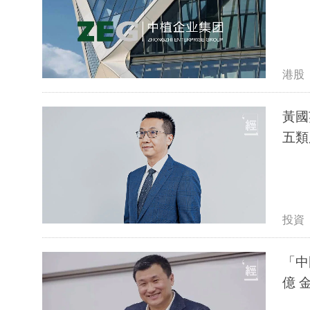
港股
黃國
五類
投資
「中
億 