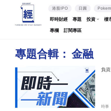
港股IPO
日圓
Poke
即時財經
專題
投資
樓
專欄
訂閱專區
專題合輯：
金融
負資
時事